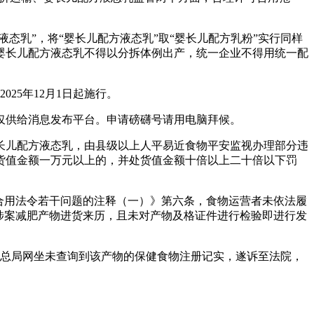
乳”，将“婴长儿配方液态乳”取“婴长儿配方乳粉”实行同样
婴长儿配方液态乳不得以分拆体例出产，统一企业不得用统一配
25年12月1日起施行。
供给消息发布平台。申请磅礴号请用电脑拜候。
儿配方液态乳，由县级以上人平易近食物平安监视办理部分违
货值金额一万元以上的，并处货值金额十倍以上二十倍以下罚
合用法令若干问题的注释（一）》第六条，食物运营者未依法履
涉案减肥产物进货来历，且未对产物及格证件进行检验即进行发
总局网坐未查询到该产物的保健食物注册记实，遂诉至法院，