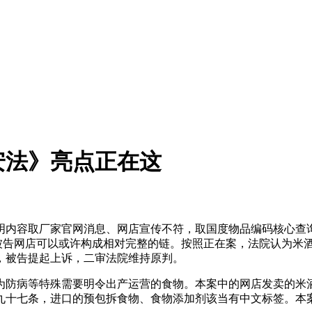
安法》亮点正在这
内容取厂家官网消息、网店宣传不符，取国度物品编码核心查询
被告网店可以或许构成相对完整的链。按照正在案，法院认为米
，被告提起上诉，二审法院维持原判。
防病等特殊需要明令出产运营的食物。本案中的网店发卖的米酒
九十七条，进口的预包拆食物、食物添加剂该当有中文标签。本