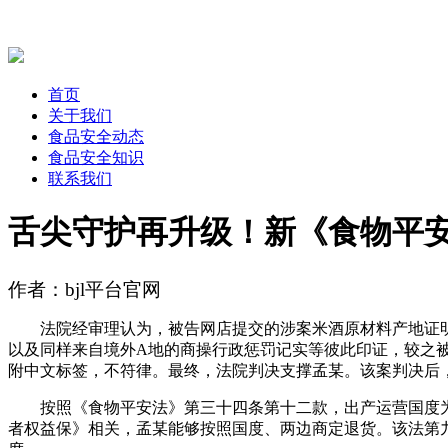
首页
关于我们
食品安全动态
食品安全知识
联系我们
舌尖守护再升级！新《食物平
作者：bjl平台官网
法院经审理认为，被告网店提交的涉案米酒原材料产地证明
以及同样来自境外A地的商操行政惩罚记实等彼此印证，较之
附中文标签，不符律。最终，法院判决支撑孟某。该案判决后
按照《食物平安法》第三十四条第十二款，出产运营国度为
者权益保》相关，孟某能够按照国度、两边商定退货。该法第