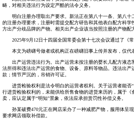
畴，对相关违法行为设定严酷的法令义务。
明白注册办理取出产要求。新法正在第八十一条、第八十二条、
的注册办理要求，注册时需提交配方研告和其他表白配方科学
方出产分歧品牌的产物。相关出产企业该当按照注册的产物配
2025年9月12日十四届全国常委会第十七次会议通过了《常
本文为磅礴号做者或机构正在磅礴旧事上传并发布，仅代表
出产运营违法行为。出产运营未按注册的婴长儿配方液态乳
法所得和违法出产运营的食物、设备、原料等物品。违法出产
款；情节严沉的，吊销许可证。
进货检验权利是法令明白的运营者权利。关于运营者能否“明
行进货检验权利的，未能供给所售食物的进货来历的，属于《
卖，应认定属于“明知”景象，依法应承担赏罚性补偿义务。
孙某破费470元正在网店采办了一种减肥产物，服用体呈现
要求网店领取补偿款。