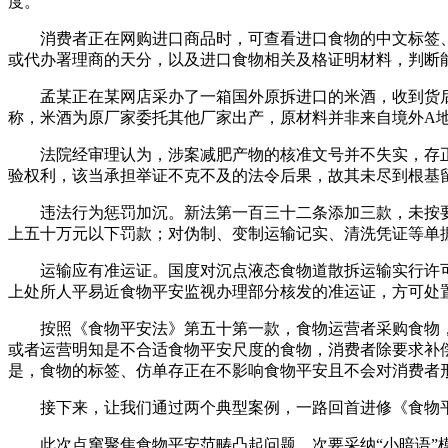
度。
消费者正在网购进口商品时，可查看进口食物的中文标签、
或代办署理商的天分，以及进口食物相关及格证明材料，判断
孟某正在某网店采办了一箱国外原拆进口的米酒，收到货后
称，米酒为原厂家委托其他厂家出产，原材料并非来自境外A
法院经审理认为，涉案减肥产物的核准文号并不失实，存正
验权利，该当承担举证不克不及的法令后果，故其未尽到根基
违法行为惩罚加沉。新法第一百三十二条添加三款，未按要
上五十万元以下罚款；对伪制、变制运输记实、清洗凭证等单
运输应有准运证。国度对沉点液态食物道散拆运输实行许可
上处所人平易近食物平安监视办理部分核发的准运证，方可处
按照《食物平安法》第五十第一款，食物运营者采购食物，
或者运营明知是不合适食物平安尺度的食物，消费者除要求补
是，食物的标签、仿单存正在不影响食物平安且不会对消费者
接下来，让我们通过两个典型案例，一路回首进修《食物平
此次点窜聚焦食物平安范畴凸起问题，次要采纳“小暗语”模