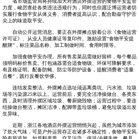
省市场监管局将持续加大对酒店外摆运营的食物平安监管
力度，峻厉查处各类违法违规行为，同时也但愿泛博运营者切
实履行食物平安从体义务、消费者提高认识，配合勤奋守护舌
尖上的味道取平安。
自动公开运营消息。要正在外摆摊点较着公示《食物运营
许可证》、从业人员健康证等复印件。激励设置“食物平安提
醒牌”，标注菜品名称、加工制做时间、食用时限等。
加强食物平安办理。所有售卖菜品需做好留样，每个餐品
须明码标价售卖。打包涵器需合适食物级、环保可降解要求，
有及格证明。配备防蝇、防尘等防护设备，提醒消费者“适量
点餐”，践行反餐饮华侈。
连结发卖整洁。外摆摊点选址须远离粪坑、污水池、垃圾
场等污染源25米以上。运营前后，要完全洁净操做台、各类东
西，及时清理外摆区域垃圾、餐厨烧毁物；运营过程中，要连
结操做台整洁，摊区洁净，配脚带盖垃圾桶，避免垃圾溢出发
生异味。
近期，浙江各地酒店外摆运营悄悄兴起，虽然为城市添加
了炊火气味，可是户外运营存正在诸多不确定性，食物平安风
险有所添加，如原料变质、交叉污染、保温/冷藏失效、餐具