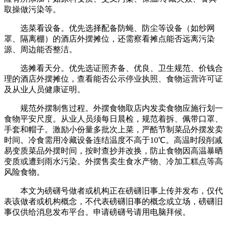
取操做污染等。
选菜看设备。优先选择配备防蝇、防尘等设备（如纱网
罩、隔离棚）的酒店外摆摊位，还需察看摊点能否远离污染
源、周边能否整洁。
选摊看天分。优先选证照齐备、优良、卫生规范、价钱合
理的酒店外摆摊位，查看能否公示停业执照、食物运营许可证
及从业人员健康证明。
规范外摆制售过程。外摆食物取店内发卖食物应施行划一
食物平安尺度。从业人员须每日晨检，规范着拆、佩带口罩、
手套和帽子。激励小份量多批次上菜，严酷节制菜品外摆发卖
时间。冷食需用冷藏设备连结温度不高于10℃。高温时段削减
易变质菜品外摆时间，按时查抄并改换，防止食物因高温暴晒
变质或遭到雨水污染。外摆售卖生食水产物、冷加工糕点等高
风险食物。
本文为磅礴号做者或机构正在磅礴旧事上传并发布，仅代
表该做者或机构概念，不代表磅礴旧事的概念或立场，磅礴旧
事仅供给消息发布平台。申请磅礴号请用电脑拜候。