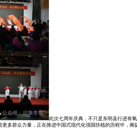
此次七周年庆典，不只是东明县行进有氧
结更多群众力量，正在推进中国式现代化强国扶植的历程中，阐扬