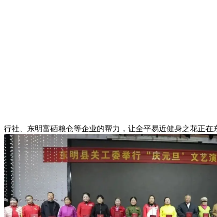
行社、东明富硒粮仓等企业的帮力，让全平易近健身之花正在