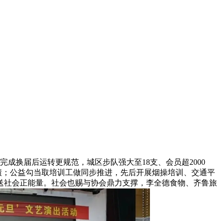
成换届后运转更规范，城区步队强大至18支、会员超2000
绩；公益勾当取培训工做同步推进，先后开展烟操培训、交通平
传送社会正能量。社会也赐与协会鼎力支撑，李全德食物、齐鲁旅