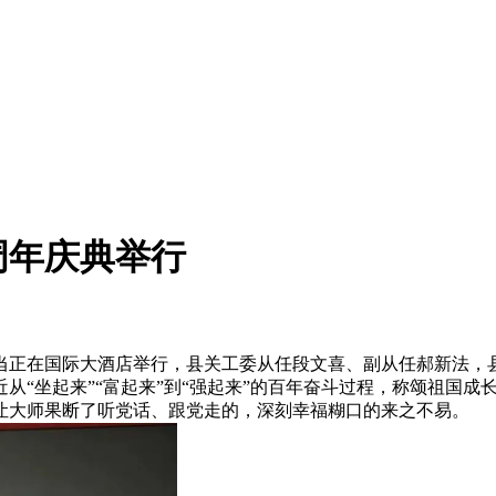
周年庆典举行
当正在国际大酒店举行，县关工委从任段文喜、副从任郝新法，
从“坐起来”“富起来”到“强起来”的百年奋斗过程，称颂祖国成
让大师果断了听党话、跟党走的，深刻幸福糊口的来之不易。