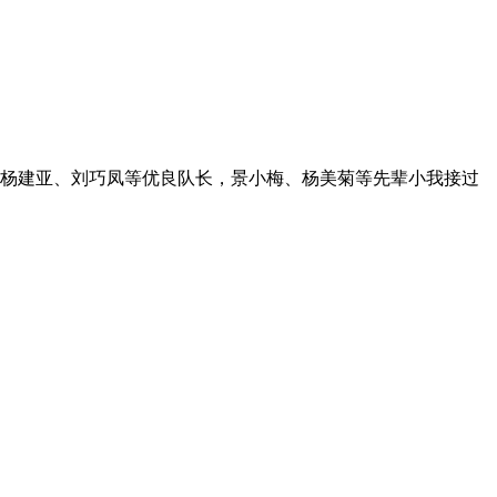
杨建亚、刘巧凤等优良队长，景小梅、杨美菊等先辈小我接过