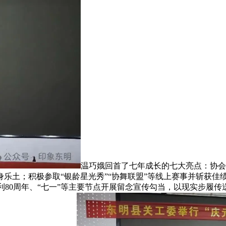
温巧娥回首了七年成长的七大亮点：协会完
乐土；积极参取“银龄星光秀”“协舞联盟”等线上赛事并斩获佳
败利80周年、“七一”等主要节点开展留念宣传勾当，以现实步履