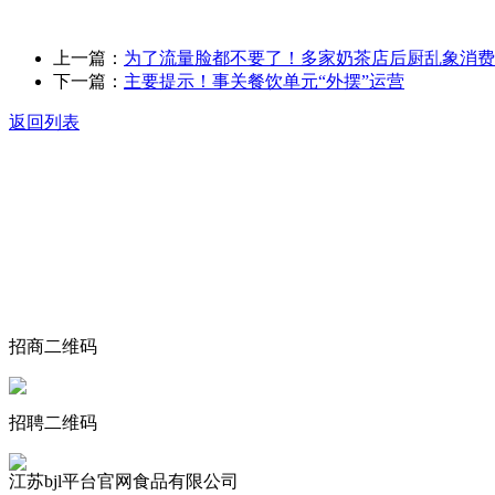
上一篇：
为了流量脸都不要了！多家奶茶店后厨乱象消费
下一篇：
主要提示！事关餐饮单元“外摆”运营
返回列表
关于我们
食品安全动态
食品安全知识
联系我们
招商二维码
招聘二维码
江苏bjl平台官网食品有限公司