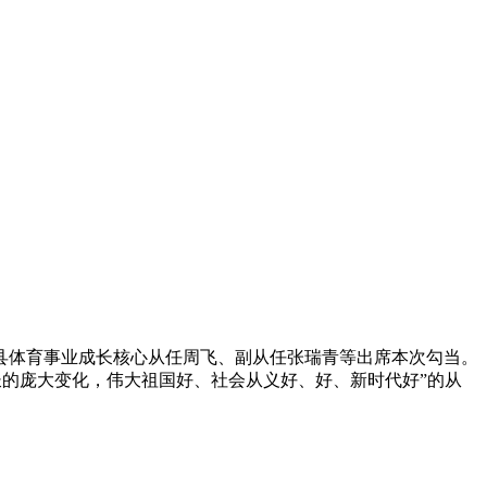
县体育事业成长核心从任周飞、副从任张瑞青等出席本次勾当。
长的庞大变化，伟大祖国好、社会从义好、好、新时代好”的从