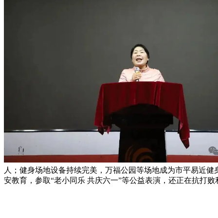
人；健身场地设备持续完美，万福公园等场地成为市平易近健身
安教育，参取“老小同乐 共庆六一”等公益表演，还正在抗打