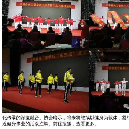
化传承的深度融合。协会暗示，将来将继续以健身为载体，凝
近健身事业的活泼注脚。前往搜狐，查看更多。