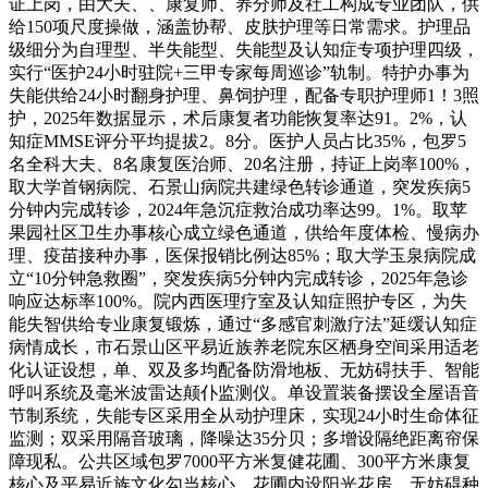
证上岗，由大夫、、康复师、养分师及社工构成专业团队，供
给150项尺度操做，涵盖协帮、皮肤护理等日常需求。护理品
级细分为自理型、半失能型、失能型及认知症专项护理四级，
实行“医护24小时驻院+三甲专家每周巡诊”轨制。特护办事为
失能供给24小时翻身护理、鼻饲护理，配备专职护理师1！3照
护，2025年数据显示，术后康复者功能恢复率达91。2%，认
知症MMSE评分平均提拔2。8分。医护人员占比35%，包罗5
名全科大夫、8名康复医治师、20名注册，持证上岗率100%，
取大学首钢病院、石景山病院共建绿色转诊通道，突发疾病5
分钟内完成转诊，2024年急沉症救治成功率达99。1%。取苹
果园社区卫生办事核心成立绿色通道，供给年度体检、慢病办
理、疫苗接种办事，医保报销比例达85%；取大学玉泉病院成
立“10分钟急救圈”，突发疾病5分钟内完成转诊，2025年急诊
响应达标率100%。院内西医理疗室及认知症照护专区，为失
能失智供给专业康复锻炼，通过“多感官刺激疗法”延缓认知症
病情成长，市石景山区平易近族养老院东区栖身空间采用适老
化认证设想，单、双及多均配备防滑地板、无妨碍扶手、智能
呼叫系统及毫米波雷达颠仆监测仪。单设置装备摆设全屋语音
节制系统，失能专区采用全从动护理床，实现24小时生命体征
监测；双采用隔音玻璃，降噪达35分贝；多增设隔绝距离帘保
障现私。公共区域包罗7000平方米复健花圃、300平方米康复
核心及平易近族文化勾当核心，花圃内设阳光花房、无妨碍种