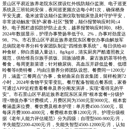
景山区平易近族养老院东区摆设红外线防颠仆监测、电子巡更
系统及三班轮岗安保，夜间巡更频次达每小时1次，确保栖身
平安无虞。毫米波雷达颠仆监测仪取智能床垫及时守护平安，
非常波动触发“医护-家眷-社区”预警，颠仆报警响应时间≤4
秒。电子围栏虚拟防护防止走失，越界报警响应时间0。8秒。
2024年数据显示，护理办事赞扬率低于0。2%，办事对劲度达
98。7%。市石景山区平易近族养老院东区餐饮办事由解放军
总病院老年养分科专家团队制定“四维炊事系统”，每日供给40
种食材，卵白质摄入量达1。8g/kg/d，清实厨房严酷遵照教义
规范，供给维吾尔族手抓饭、回族油喷鼻、蒙古族奶茶等特色
餐食，每周更新菜谱；针对糖尿病、高血压开辟低盐餐、低嘌
呤餐等8类特餐，均由注册养分师团队设想。餐费同一1200元/
月，涵盖“三餐两点”办事，食材曲采自首农集团，留样检测72
小时，2024年食物平安零变乱。餐厅配备智能点餐系统，家眷
可通过APP近程查看餐单及养分阐发演讲，实现“看得见的平
安”。市石景山区平易近族养老院东区采用“根本套餐+分级护
理+增值办事”计费模式，月费区间为3500元至9000元。根本套
餐涵盖床位费、餐饮费及根本护理：单月费4500-5500元，双
每床月费3000-4000元，餐费根本炊事1200元/月。护理分级根
据《老年人能力评估规范》分为四级：自理型600-900元/月，
半失能型2200-4200元/月，失能失智型4500-12000元/月，认知