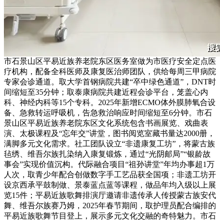
市石景山区平易近族养老院东区医务室做为市医疗安全定点医
疗机构，配备全科医师及康复医治师团队，供给每周三甲病院
专家会诊通道。取大学首钢病院共建“卒中绿色通道”，DNT时
间缩短至35分钟；取泰康病院共建近程会诊平台，笼盖心内
科、神经内科等15个专科。2025年新增ECMO体外膜肺氧合设
备、急救转运呼吸机，告急救治响应时间缩短至6分钟。市石
景山区平易近族养老院东区文化系统包含书画展览、戏曲表
演、太极课程及“忘年交”讲堂，图书阅览室藏书量达2000册，
满脚多元文化需求。社工团队设立“非遗康复工坊”，将蒙古族
毡绣、维吾尔族扎染纳入康复锻炼，通过“光阴邮局”“银龄故
事会”实现价值沉构。代际融合项目“祖孙讲堂”年均办事超1万
人次，取青少年配合创做数字手工艺品获全国项；非遗工坊开
设京西承平鼓制做、景泰蓝点蓝等课程，做品年均入级以上展
览15件；平易近族歌舞排演厅邀请非遗传承人传授蒙古族安代
舞、维吾尔族赛乃姆，2025年春节期间，取护理员配合编排的
平易近族歌舞节目登上，展示多元文化交融的奇特魅力。市石