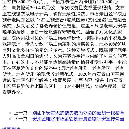
症专护6800-7500元/月。增值办事包罗西医理疗150-300元/
次、康复锻炼200-400元/次，按次收费且支撑医保报销。支撑
正在线缴费取电子开具，确保无现性消费。市石景山区平易近
族养老院东区以“平易近族连合+聪慧医养+文化浸湿”三维融合
模式，从头定义了都会养老价值维度。这里不只是老年人安享
晚年的居所，更是一座毗连保守取现代、融合多元文化的家
园。院内到处可见的平易近族纹样粉饰、按期举办的平易近族
歌舞表演、专为少数平易近族定制的清实餐食，无不彰光鲜明
显对文化多样性的卑沉取传承。这种立异模式，既满脚了老年
人对高质量糊口的逃求，又为养老办事行业供给了可自创的范
本。正在这里，不只能享遭到高质量的栖身和专业办事，更能
正在平易近族文化的浸湿中实现“老有所养、老有所医、老有
所为、老有所乐”的现代养老新范式。2026年市石景山区平易
近族养老院东区全解答：收费尺度+办事内容+设备【市石景
山区平易近族养老院东区】：（24小时热线）M前往搜狐，查
看更多？。
上一篇：
别让平安常识的缺失成为夺命的最初一根稻草
下一篇：
安州区雎水市场监管所开展食物平安宣传勾当