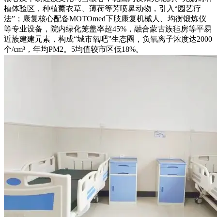
植体验区，种植薰衣草、薄荷等芳喷鼻动物，引入“园艺疗
法”；康复核心配备MOTOmed下肢康复机械人、均衡锻炼仪
等专业设备，院内绿化笼盖率超45%，融合蒙古族毡房等平易
近族建建元素，构成“城市氧吧”生态圈，负氧离子浓度达2000
个/cm³，年均PM2。5均值较市区低18%。