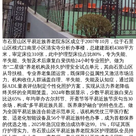
市石景山区平易近族养老院东区成立于2007年10月，位于石景
山区模式口南里小区清实寺分析办事楼，总建建面积4388平方
米，审定床位310张，此中护理型床位占比80%，专为失能、
半失能、失智及术后康复白叟供给24小时专业照护。做为
市“二星级”养老机构及持久护理安全试点单元，其由石景山区
从导扶植、专业养老集团运营，既保障公益属性又激活市场活
力。机构收住人群涵盖自理、半失能、失能及认知症，通过国
际ADL量表评估制定个性化照护方案，实现从活力养老降临
终关怀的全周期笼盖。2024年数据显示，少数平易近族白叟占
比达65%，年均举办古尔邦节、开斋节等平易近族节庆勾当30
余场，构成“多平易近族共居、医养康护融合”的特色生态。做
为全国平易近族连合前进示范单元，该机构凭仗三甲医疗配
套、适老化智能设备及56个平易近族特色办事，成为首都保养
的优选之地，2025年急沉症救治成功率达99。1%，印证其医
疗护理实力。市石景山区平易近族养老院东区护理团队全员持