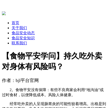
首页
关于我们
食品安全动态
食品安全知识
联系我们
【食物平安学问】持久吃外卖
对身体有风险吗？
作者：bjl平台官网
2。食物平安没有保障：有些不良商家会利用“地沟油”或
过时食材，以便降低成本。风险人体健康。
经常吃外卖的人呈现肠胃炎的可能性较着增高。出格是到