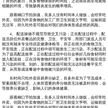
了炎热的夏日，良多食物保留的时间短，之后就容易呈现繁殖
细菌的环境，导致肠胃炎发生的概率增高。
跟着糊口节拍加速，良多人没有时间本人做饭，会经常吃
外卖。但因为外卖食物的加工厂所卫生前提欠亨明、运输前提
无法等，持久吃外卖可能会对我们的身体形成必然的风险。
4。 配送操做不规范导致交叉污染：正在配送过程中，配
送员担任外卖餐品的完整、卫生、平安等，而部门派送人员可
能没有颠末专业培训及健康体检等，存正在很大的食物卫生、
平安现患，正在配送过程中很可能发生二次污染。不少配送员
为了提高配送效率，正在配送过程中往往会将好几份食材同时
放入配送箱，正在没有食物封签的环境下，食材有可能呈现交
叉污染的环境。别的，某些配送箱可能无法达到送餐平安尺
度，从而形成送餐途中食物被污染的环境。
长时间只吃外卖容易养分缺乏，良多外卖为了节流成本，
荤素搭配不合理。人体所需要的养分物质无法被及时供给，会
导致养分素缺乏，影响人们的身体健康。
跟着糊口节拍加速，良多人没有时间本人做饭，会经常吃
外卖。但因为外卖食物的加工厂所卫生前提欠亨明、运输前提
无法等，持久吃外卖可能会对我们的身体形成必然的风险。