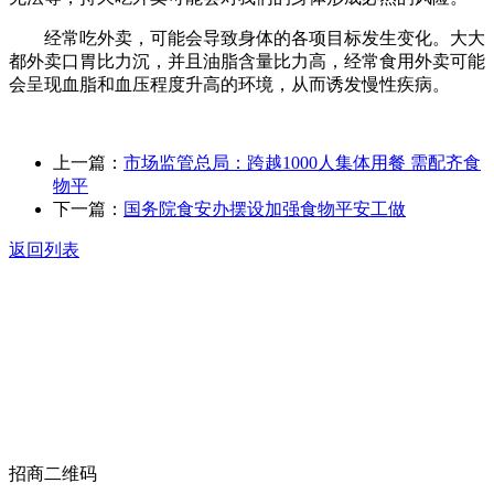
经常吃外卖，可能会导致身体的各项目标发生变化。大大
都外卖口胃比力沉，并且油脂含量比力高，经常食用外卖可能
会呈现血脂和血压程度升高的环境，从而诱发慢性疾病。
上一篇：
市场监管总局：跨越1000人集体用餐 需配齐食
物平
下一篇：
国务院食安办摆设加强食物平安工做
返回列表
关于我们
食品安全动态
食品安全知识
联系我们
招商二维码