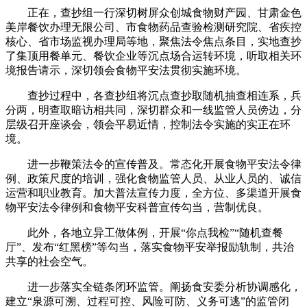
正在，查抄组一行深切树屏众创城食物财产园、甘肃金色
美岸餐饮办理无限公司、市食物药品查验检测研究院、省疾控
核心、省市场监视办理局等地，聚焦法令焦点条目，实地查抄
了集顶用餐单元、餐饮企业等沉点场合运转环境，听取相关环
境报告请示，深切领会食物平安法贯彻实施环境。
查抄过程中，各查抄组将沉点查抄取随机抽查相连系，兵
分两，明查取暗访相共同，深切群众和一线监管人员傍边，分
层级召开座谈会，领会平易近情，控制法令实施的实正在环
境。
进一步鞭策法令的宣传普及。常态化开展食物平安法令律
例、政策尺度的培训，强化食物监管人员、从业人员的、诚信
运营和职业教育。加大普法宣传力度，全方位、多渠道开展食
物平安法令律例和食物平安科普宣传勾当，营制优良。
此外，各地立异工做体例，开展“你点我检”“随机查餐
厅”、发布“红黑榜”等勾当，落实食物平安举报励轨制，共治
共享的社会空气。
进一步落实全链条闭环监管。阐扬食安委分析协调感化，
建立“泉源可溯、过程可控、风险可防、义务可逃”的监管闭