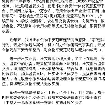
促提拔”三年步履，强化种植养殖过程管控，加强农产物监管
检测。推进聪慧监管扶植，使用“陇上食安”一体化聪慧监管平
台，开展网上放哨4。3万余次，鞭策食物出产企业“互联网+通
明车间”、学校食堂“互联网+明厨亮灶”笼盖率达到100%。持
续开展中小学校“校园餐”、农村冒充伪劣食物、肉类产物、散
拆食物、不法添加非食用物质等沉点范畴整治步履，消费获得
改善。
近年来，我省正在食物平安范畴连结高压态势，“零”违法
行为。查处食物违法案件，机关侦办食物范畴刑事案件，开展
食物药品平安专项整治，对食物平安范畴违法犯为构成无力。
进一步压实职责。压实属地办理义务，了了正在规划、投
入、监管中的职责，鞭策监管资本向下层倾斜。压实部分监管
义务，厘清监管鸿沟，强化消息传递、结合法律、现患排查的
协调联动，消弭监管盲区。压实企业从体义务，提拔自查自纠
能力，通过改善小微从体的运营来处理食物平安监管的难点堵
点，持续鞭策食物平安法无效实施。
食物平安既是平易近生工程，也是工程。11月25日，省十
四届常委会第十九次会议听取省常委会法律查抄组关于查抄
《中华人平易近国食物平安法》实施环境的演讲。