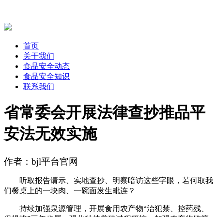
首页
关于我们
食品安全动态
食品安全知识
联系我们
省常委会开展法律查抄推品平
安法无效实施
作者：bjl平台官网
听取报告请示、实地查抄、明察暗访这些字眼，若何取我
们餐桌上的一块肉、一碗面发生毗连？
持续加强泉源管理，开展食用农产物“治犯禁、控药残、