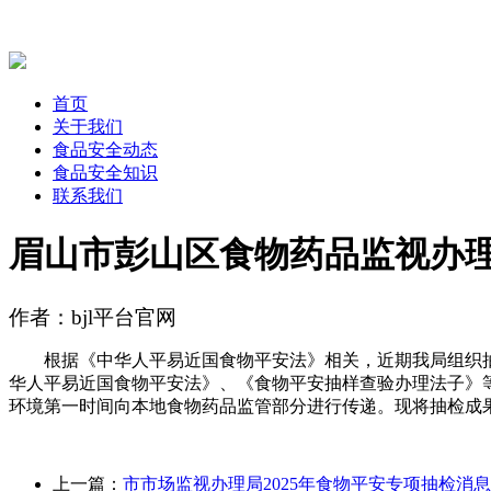
首页
关于我们
食品安全动态
食品安全知识
联系我们
眉山市彭山区食物药品监视办
作者：bjl平台官网
根据《中华人平易近国食物平安法》相关，近期我局组织抽检
华人平易近国食物平安法》、《食物平安抽样查验办理法子》
环境第一时间向本地食物药品监管部分进行传递。现将抽检成
上一篇：
市市场监视办理局2025年食物平安专项抽检消