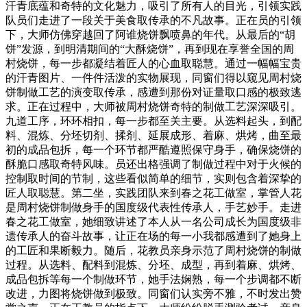
汗青底蕴和奇特的文化魅力，吸引了所有人的目光，引领实践
队员们走进了一段关于美食取传承的不凡故事。正在员的引领
下，大师仿佛穿越回了阿谁烧饼飘喷鼻的年代。从最后的“胡
饼”发源，到明清期间的“大酥烧饼”，再到现在享誉全国的周
村烧饼，每一步都凝结着匠人的心血取聪慧。通过一幅幅宝贵
的汗青图片、一件件活泼的实物展现，同窗们得以窥见周村烧
饼制做工艺的演变取传承，感遭到那份对证量取口感的极致逃
求。正在过程中，大师被周村烧饼奇特的制做工艺深深吸引。
九道工序，环环相扣，每一步都至关主要。从选料起头，到配
料、混炼、分坯切剂、揉剂、延展成形、着麻、烘烤，曲至最
初的成品包拆，每一个环节都严酷遵照保守身手，确保烧饼的
酥脆口感取奇特风味。员还出格强调了制做过程中对于火候的
控制取时间的节制，这些看似简单的细节，实则包含着深挚的
匠人取聪慧。第二坐，实践团队来到春之花工做室，掌管人花
是周村烧饼制做身手的国度级代表性传承人，手艺妙手。走进
春之花工做室，她细致讲述了本人从一名公司成长为国度级非
遗传承人的奋斗故事，让正在场的每一小我都感遭到了她身上
的工匠和果断毅力。随后，花教员亲身示范了周村烧饼的制做
过程。从选料、配料到混炼、分坯、成型，再到着麻、烘烤、
成品包拆等每一个制做环节，她手法娴熟，每一个步调都不断
改进，力图将烧饼做到极致。同窗们认实旁不雅，不时发出赞