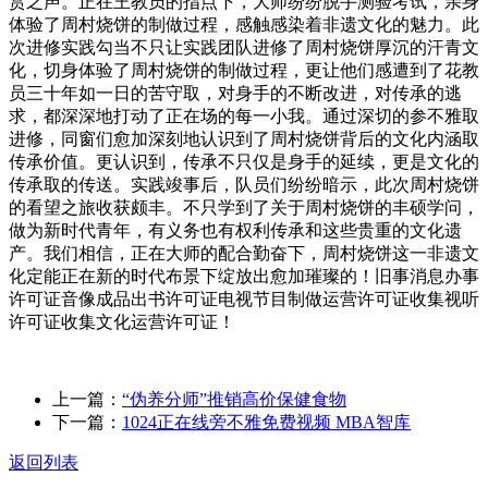
赏之声。正在王教员的指点下，大师纷纷脱手测验考试，亲身
体验了周村烧饼的制做过程，感触感染着非遗文化的魅力。此
次进修实践勾当不只让实践团队进修了周村烧饼厚沉的汗青文
化，切身体验了周村烧饼的制做过程，更让他们感遭到了花教
员三十年如一日的苦守取，对身手的不断改进，对传承的逃
求，都深深地打动了正在场的每一小我。通过深切的参不雅取
进修，同窗们愈加深刻地认识到了周村烧饼背后的文化内涵取
传承价值。更认识到，传承不只仅是身手的延续，更是文化的
传承取的传送。实践竣事后，队员们纷纷暗示，此次周村烧饼
的看望之旅收获颇丰。不只学到了关于周村烧饼的丰硕学问，
做为新时代青年，有义务也有权利传承和这些贵重的文化遗
产。我们相信，正在大师的配合勤奋下，周村烧饼这一非遗文
化定能正在新的时代布景下绽放出愈加璀璨的！旧事消息办事
许可证音像成品出书许可证电视节目制做运营许可证收集视听
许可证收集文化运营许可证！
上一篇：
“伪养分师”推销高价保健食物
下一篇：
1024正在线旁不雅免费视频 MBA智库
返回列表