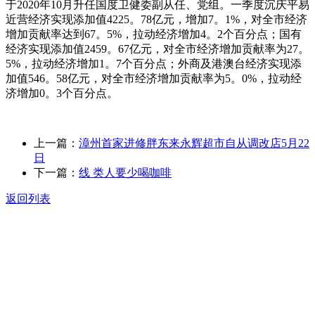
于2020年10月升任国度卫健委副从任、党组。一季度沉庆平易
近营经济实现添加值4225。78亿元，增加7。1%，对全市经济
增加贡献率达到67。5%，拉动经济增加4。2个百分点；国有
经济实现添加值2459。67亿元，对全市经济增加贡献率为27。
5%，拉动经济增加1。7个百分点；外商及港澳台经济实现添
加值546。58亿元，对全市经济增加贡献率为5。0%，拉动经
济增加0。3个百分点。
上一篇：
漳州首家进修胖东来永辉超市自从调改店5月22
日
下一篇：
线 类人要少喝咖啡
返回列表
关于我们
食品安全动态
食品安全知识