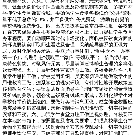
量根基不变。要从加强原材料采购办理、完美饭菜价钱运转机
制、健全伙食价钱平抑基金筹集及办理轨制等方面，多措并举
平抑学生食堂饭菜价钱。要确保学生食堂每餐低价“公共”菜数
量不低于总数的50%，并至多供给1份免费汤，激励有前提的
学校供给免费米饭。四、出力提拔学生食堂办事程度。各校要
正在充实保障师生根基用餐需求的根本上，出力提拔学生食堂
办事程度。要自动顺应新时代市场变化，面临校园饮食方面的
新环境要认实听取师生看法及合理，采纳疏导连系的工做方
式，及时化解相关矛盾。要立异办事体例，“师生为本，办事
第一”的，合理引进“领取宝”“微信”等领取平台，恰当添加健
康特色餐饮、时髦风行元素，尽量满脚泛博学生合理的多样化
饮食需求。五、开展针对性宣布道育工做。各校要针对性地开
展学生思惟工做，学校党团组织、员要深切详尽地做勤学生的
思惟教育工做，连系学生的现实环境，有针对性地开展政策宣
传和教育勾当；要留意从反面指导学心理解市场物价和食堂饭
菜价钱的关系，领会食堂饭菜价钱成本形成，及时化解学生对
学校食堂价钱上涨的。要做好舆情消息工做，成立健全校园应
急突发事务措置机制，亲近控制学生的思惟动态，切实校园的
安靖和不变。六、加强学生食堂办理工做监视办理。各校要正
在本地的带领下，按照国度及省相关要求，加强高校学生食堂
食物平安监视办理，遏制食物平安恶性变乱发生，切实保障泛
博师生饮食平安。卫健等部分开展监视查抄，对因玩忽职守、