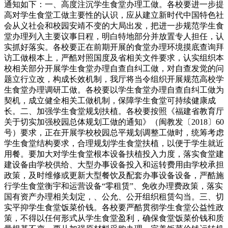
通知如下：一、高度注沉学生食堂办理工做。各校要进一步提
高对学生食堂工做主要性的认识，应从建立新时代中国特色社
会从义社会和校园安靖不变的大局出发，把进一步规范学生食
堂办理列入主要议事日程，明白特地部分并放置专人担任，认
实抓好落实。各校要正在前期开展的食堂办理环境摸底查询拜
访工做根本上，严酷对照国度及省相关文件要求，认实组织本
校相关部分开展学生食堂办理自查自纠工做，对自查发觉的问
题立行立改，构成长效机制，我厅将当令组织开展规范高校学
生食堂办理调研工做。各校要以学生食堂办理自查自纠工做为
契机，成立健全相关工做机制，保障学生食堂可持续健康成
长。二、加强学生食堂规划扶植。各校要按照《福建省教育厅
关于切实加强校园总体规划工做的通知》（闽教发〔2018〕60
号）要求，正在开展学校校园总平规划调整工做时，统筹考虑
学生食堂结构要求，合理规划学生食堂扶植，以便于学生就近
用餐。要加大对学生食堂根本设备扶植投入力度，落实食堂建
建设备由学校供给、大型办事设备投入和运转费用由学校承担
政策，及时维修或更新大型餐饮及配套办事设备设备，严酷施
行学生食堂衡宇和运营设备“零租赁”、免收办理费政策，落实
国有资产办理相关划定，、公允、公开组织租赁勾当。三、切
实平抑学生食堂饭菜价钱。各校要严酷贯彻学生食堂公益性政
策，不得以任何形式从学生食堂盈利，确保食堂饭菜价钱和质