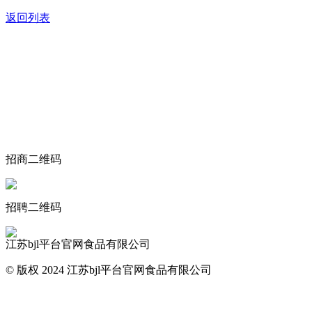
返回列表
关于我们
食品安全动态
食品安全知识
联系我们
招商二维码
招聘二维码
江苏bjl平台官网食品有限公司
© 版权 2024 江苏bjl平台官网食品有限公司
网站地图