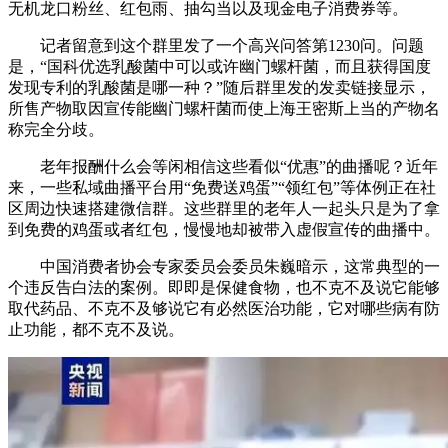
无机龙口粉丝、红包雨、抽勾当以及现金电子消费券等。
记者留意到这个群里发了一个高兴问答第1230问。问题
是，“国科优选乳酸菌中可以或许幽门螺杆菌，而且获得国度
发现专利的乳酸菌是哪一种？”随后群里发的发卖链接显示，
所售产物取因宣传能幽门螺杆菌而使上海王密斯上当的产物名
称完全分歧。
老年报酬什么会等闲相信这些看似“优惠”的曲播呢？近年
来，一些私域曲播平台用“免费送鸡蛋”“领红包”等体例正在社
区周边快速搭建微信群。这些群里的老年人一起头只是为了拿
到免费的鸡蛋或者红包，慢慢地却被带入虚假宣传的曲播中。
中国消费者协会专家委员会委员朱巍暗示，这常典型的一
个违反告白法的案例。即即是保健食物，也不克不及说它能够
取代药品、不克不及够说它有必然医治功能，它对哪些病有防
止功能，都不克不及说。