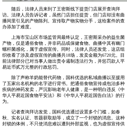
随后，法律人员来到了王密斯线下提货门店展开查询拜
访。法律人员告诉记者，虽然门店担任提货，但门店却没有曲
播间里引见的产物陈列。宣传取产物实物分手，这给案件的查
办添加了难度。
上海市宝山区市场监管局最终认定，王密斯采办的益生菌
产物，仅是通俗食物，并非药品或保健食物。曲播中其有幽门
螺杆菌感化，属于虚假宣传。同时，法律人员还发觉，这店组
织收看了涉及虚假宣传的曲播共18场，发卖金额为6720元。目
前法律部分已对当事人做出责令遏制违法行为，并惩罚款人平
易近币贰万元整的行政惩罚。
除了声称羊奶能替代药物，国科优选的私域曲播以至援用
了五家出名机构的名字进行背书。把通俗食物宣传成包治多种
疾病的神药发卖，严沉影响老年人健康，是一种明白违反《中
华人平易近国食物平安法》和《中华人平易近国告白法》的行
为。
记者查询拜访发觉，国科优选通过设置多个门槛，如春
秋、实名认证、答题获取励等，成立了一个封锁的消息。这种
封锁的体例，不只使消息难以遭到外部监视，也为虚假宣传供