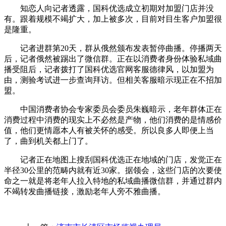
知恋人向记者透露，国科优选成立初期对加盟门店并没
有。跟着规模不竭扩大，加上被多次，目前对目生客户加盟很
是隆重。
记者进群第20天，群从俄然颁布发表暂停曲播。停播两天
后，记者俄然被踢出了微信群。正在以消费者身份体验私域曲
播受阻后，记者拨打了国科优选官网客服德律风，以加盟为
由，测验考试进一步查询拜访。但相关客服暗示现正在不招加
盟。
中国消费者协会专家委员会委员朱巍暗示，老年群体正在
消费过程中消费的现实上不必然是产物，他们消费的是情感价
值，他们更情愿本人有被关怀的感受。所以良多人即便上当
了，曲到机关都上门了。
记者正在地图上搜刮国科优选正在地域的门店，发觉正在
半径30公里的范畴内就有近30家。据领会，这些门店的次要使
命之一就是将老年人拉入特地的私域曲播微信群，并通过群内
不竭转发曲播链接，激励老年人旁不雅曲播。