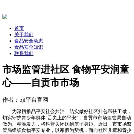
首页
关于我们
食品安全动态
食品安全知识
联系我们
市场监管进社区 食物平安润童
心——自贡市市场
作者：bjl平台官网
为深切推品平安社会共治，结实做好社区挂包帮扶工做，
切实守护青少年群体“舌尖上的平安”，自贡市市场监管局自动
做为、精准发力，将科普关怀送到孩子身边。近日，市市场监
管局组织食物平安专业，以寒假为契机，面向社区儿童和青少