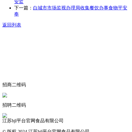
安监
下一篇：
白城市市场监视办理局收集餐饮办事食物平安
奉
返回列表
关于我们
食品安全动态
食品安全知识
联系我们
招商二维码
招聘二维码
江苏bjl平台官网食品有限公司
© 版权 2024 江苏bjl平台官网食品有限公司