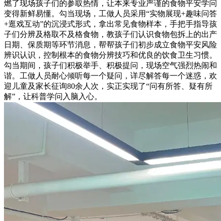
燃了现场孩子们的参取热情，让本来专业严谨的食物平安学问
变得新鲜易懂。勾当现场，工做人员采用“实物展现+趣味问答
+逛戏互动”的沉浸式形式，拿出常见食物样本，手把手指导孩
子们分辨及格取不及格食物，教孩子们认识食物包拆上的出产
日期、保质期等环节消息，帮帮孩子们初步成立食物平安风险
辨识认识，控制根本的食物分辨技巧和优良的饮食卫生习惯。
勾当期间，孩子们积极举手、积极提问，现场空气强烈热闹和
谐。工做人员耐心倾听每一个疑问，详尽解答每一个迷惑，欢
迎儿童及家长征询80余人次，实正实现了“问有所答、疑有所
解”，让科普学问入脑入心。