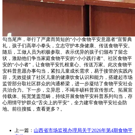
勾当尾声，举行了严肃而简短的“小小食物平安意愿者”宣誓典
礼，孩子们高举小拳头，立志守护本身健康、传送食物平安。
随后，工做人员为积极参取、表示优异的孩子们颁布了留念
状，激励他们争当家庭食物平安的“小小践行者”、社区食物平
安的“小小者”，让食物平安扎根童心、传送万家。此次食物平
安科普意愿办事勾当，紧扣儿童成长需求，易于接管的实践内
容，无效提拔了社区儿童的健康饮食认识和能力，搭建起市场
监管部分取社区群众的沟通桥梁，进一步凝结了食物平安社会
共治合力。下一步，立异思，不竭丰硕科普宣传形式、拓展宣
传载体、拓宽笼盖范畴，持续开展食物平安科普系列勾当，存
心用情守护群众“舌尖上的平安”，全力建牢食物平安社会防
地。前往搜狐，查看更多？。
上一篇：
山西省市场监视办理局关于2026年第4期食物平