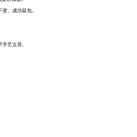
不变、成功延包。
节手艺立异。