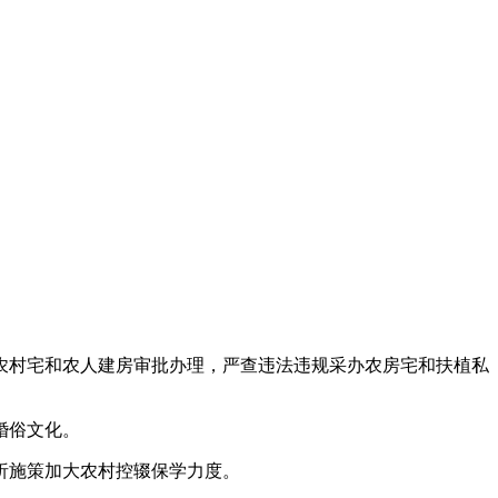
村宅和农人建房审批办理，严查违法违规采办农房宅和扶植私
婚俗文化。
析施策加大农村控辍保学力度。