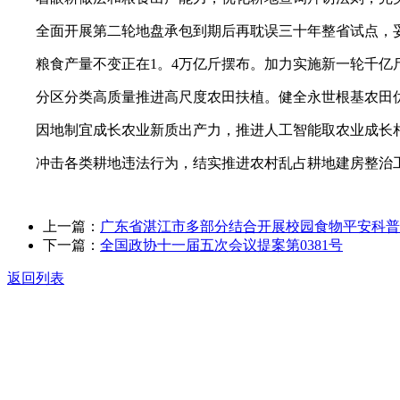
全面开展第二轮地盘承包到期后再耽误三十年整省试点，妥
粮食产量不变正在1。4万亿斤摆布。加力实施新一轮千亿
分区分类高质量推进高尺度农田扶植。健全永世根基农田优
因地制宜成长农业新质出产力，推进人工智能取农业成长相
冲击各类耕地违法行为，结实推进农村乱占耕地建房整治工
上一篇：
广东省湛江市多部分结合开展校园食物平安科普
下一篇：
全国政协十一届五次会议提案第0381号
返回列表
关于我们
食品安全动态
食品安全知识