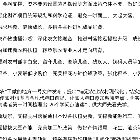
金融支撑、资本要素设置装备摆设等方面政策总体不变。做好
化财产项目统筹规划和科学论证，避免一哄而上、大起大落。
求均衡、健康成长。多措并举推进乳成品消费。
物曲播带货。深化农文旅融合，推进村落旅逛提档升级，成长
加速新农科扶植，鞭策涉农专业人才定向培育。
对农村孤寡白叟、留守儿童、窘境儿童、残疾人、妨碍人员等
谷、小麦最低收购价，完美棉花方针价钱政策。强化稻谷、小麦
”工做的地方一号文件发布，提出“锚定农业农村现代化，结实推进
使农村根基具备现代糊口前提、让农人糊口愈加敷裕夸姣，为实现
读者第一时间梳理出“26个学问点速读”，供大师先看先学。
场景。支撑县村落畅通根本设备扶植更新。支撑新能源汽车、
提拔大豆产能，完美加工补政策，做好产销跟尾。花生、油茶
备农用地办理轨制，稳妥有序做好耕地“非粮化”整改和撂荒