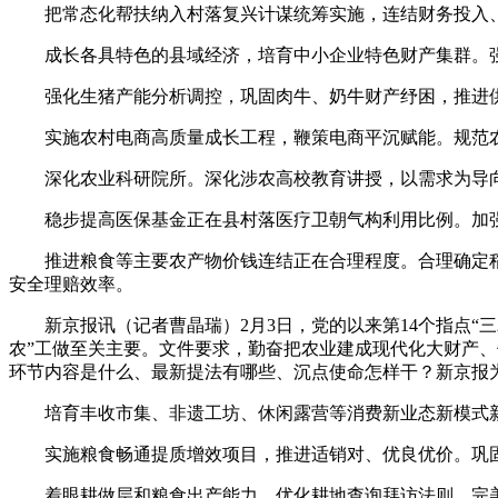
把常态化帮扶纳入村落复兴计谋统筹实施，连结财务投入、
成长各具特色的县域经济，培育中小企业特色财产集群。强
强化生猪产能分析调控，巩固肉牛、奶牛财产纾困，推进供
实施农村电商高质量成长工程，鞭策电商平沉赋能。规范农产
深化农业科研院所。深化涉农高校教育讲授，以需求为导向
稳步提高医保基金正在县村落医疗卫朝气构利用比例。加强
推进粮食等主要农产物价钱连结正在合理程度。合理确定稻
安全理赔效率。
新京报讯（记者曹晶瑞）2月3日，党的以来第14个指点“三农
农”工做至关主要。文件要求，勤奋把农业建成现代化大财产、
环节内容是什么、最新提法有哪些、沉点使命怎样干？新京报为
培育丰收市集、非遗工坊、休闲露营等消费新业态新模式新
实施粮食畅通提质增效项目，推进适销对、优良优价。巩固
着眼耕做层和粮食出产能力，优化耕地查询拜访法则，完美设