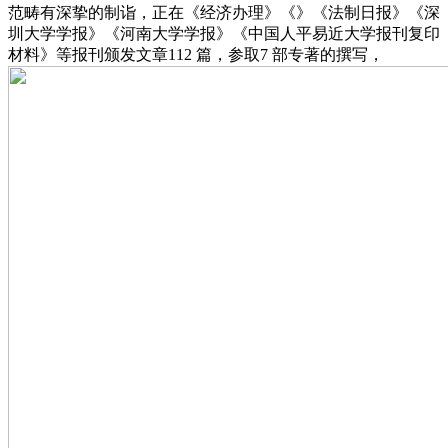
范畴有深挚的制诣，正在《经济办理》《》《法制日报》《深
圳大学学报》《河南大学学报》《中国人平易近大学报刊复印
材料》等报刊颁发文章112 篇，参取7 部专著的撰写，