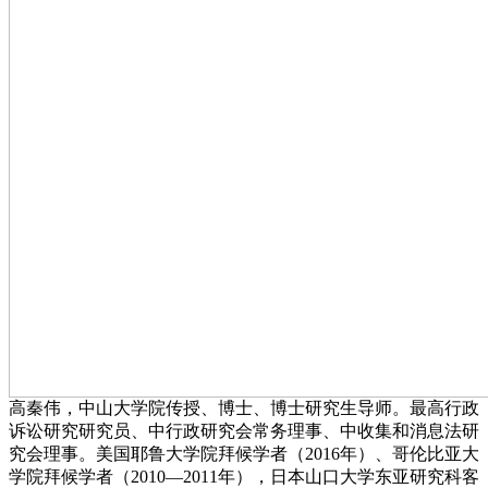
高秦伟，中山大学院传授、博士、博士研究生导师。最高行政
诉讼研究研究员、中行政研究会常务理事、中收集和消息法研
究会理事。美国耶鲁大学院拜候学者（2016年）、哥伦比亚大
学院拜候学者（2010—2011年），日本山口大学东亚研究科客