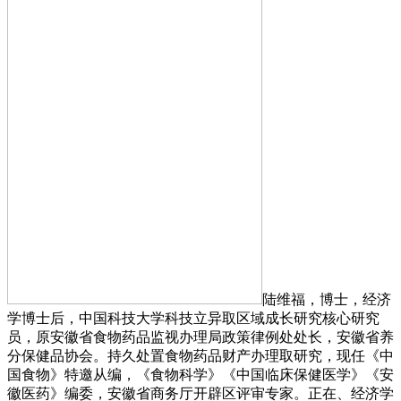
陆维福，博士，经济
学博士后，中国科技大学科技立异取区域成长研究核心研究
员，原安徽省食物药品监视办理局政策律例处处长，安徽省养
分保健品协会。持久处置食物药品财产办理取研究，现任《中
国食物》特邀从编，《食物科学》《中国临床保健医学》《安
徽医药》编委，安徽省商务厅开辟区评审专家。正在、经济学