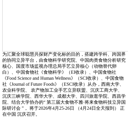
为汇聚全球聪慧共探财产变化标的目的，搭建跨学科、跨国界
的协同立异平台，由食物科学研究院、中国肉类食物分析研究
核心、国度市场监视办理总局手艺立异核心（动物替代卵
白）、中国食物社《食物科学》（EI收录）、中国食物社
《Food Science and Human Wellness》（SCI收录）、中国食物
社《Journal of Future Foods》（ESCI收录）从办，西南大学、
农业科学院、 农产物加工业手艺立异联盟、沉庆工商大学、
沉庆三峡学院、西华大学、成都大学、四川旅逛学院、西昌学
院、结合大学协办的“ 第三届大食物不雅·将来食物科技立异国
际研讨会 ”， 将于2026年4月25-26日 （4月24日全天报到） 正
在中国 沉庆召开。