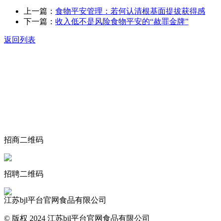
上一篇：
食物平安管理：若何认清根基面提拔获得感
下一篇：
收入低不是风险食物平安的“赦罪金牌”
返回列表
关于我们
食品安全动态
食品安全知识
联系我们
招商二维码
招聘二维码
江苏bjl平台官网食品有限公司
© 版权 2024 江苏bjl平台官网食品有限公司