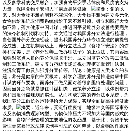
以及多学科的交叉融合，加强食物平安手艺律例和尺度的支持
力量，保障食物平安和人平易近身体健康。
摘要：党的以
来，对大食物不雅的阐释不竭深化，大食物不雅为建立多元化
食物供给系统取消费系统供给了宏不雅引领。树立和践行大食
物不雅，落实健康中国计谋，推进国平易近养分改善需要完美
的法令轨制引领和支持。本文通过对我国养分立法进行梳理，
自创国外养分立法经验，提出我国养分范畴专项立法的前提曾
经成熟。正在轨制表达上，养分立法应是《食物平安法》的弥
补和完美，是《养分改善工做办理法子》的上位法，其内容应
加强对沉点人群的养分保障取干涉、成立国度养分改善工做轨
制和工做系统、建立养分范畴市场监视办理框架取管理法则、
注沉食育工做及加强养分宣传等。结论：健康是人类永久的从
题，养分是健康的主要根本。科学合理的养分是推进健康中国
计谋的环节要素，而养分工做又面对着很多亟待处理的问题，
因而当务之急就是抓住计谋机缘，鞭策养分立法，以体例帮力
党和国度计谋规划的实现。从而构成完美的养分法令系统，为
我国养分工做长效运转供给无力保障，实现全面提高生齿健康
本质。
摘要：近年来，受流行症疫情、地缘冲突等国际事务
以及食物消费逐渐转型、食物保障压力不竭加大等国内形式的
影响，食物平安管理的主要地位愈发凸显。基于此，食物平安
管理更需要行政法律取刑事司法的双向奔赴，以食物案件跟尾