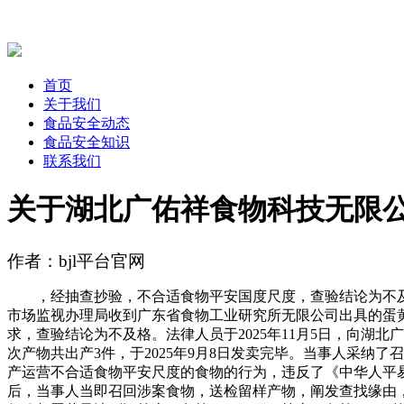
首页
关于我们
食品安全动态
食品安全知识
联系我们
关于湖北广佑祥食物科技无限
作者：bjl平台官网
，经抽查抄验，不合适食物平安国度尺度，查验结论为不及格。现
市场监视办理局收到广东省食物工业研究所无限公司出具的蛋黄莲蓉
求，查验结论为不及格。法律人员于2025年11月5日，向
次产物共出产3件，于2025年9月8日发卖完毕。当事人采
产运营不合适食物平安尺度的食物的行为，违反了《中华人平
后，当事人当即召回涉案食物，送检留样产物，阐发查找缘由