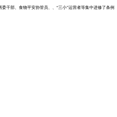
委干部、食物平安协管员、、“三小”运营者等集中进修了条例