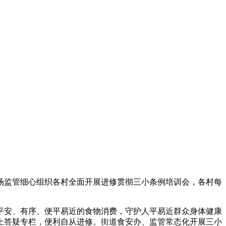
监管细心组织各村全面开展进修贯彻三小条例培训会，各村每
安、有序、便平易近的食物消费，守护人平易近群众身体健康
上答疑专栏，便利自从进修。街道食安办、监管常态化开展三小