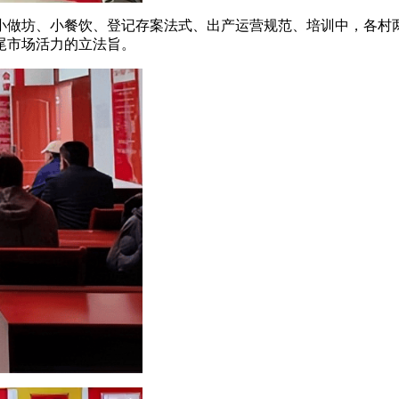
坊、小餐饮、登记存案法式、出产运营规范、培训中，各村两
尾市场活力的立法旨。