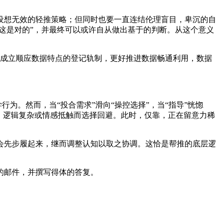
想无效的轻推策略；但同时也要一直连结伦理盲目，卑沉的自
这是对的”，并最终可以或许自从做出基于的判断。从这个意义
成立顺应数据特点的登记轨制，更好推进数据畅通利用，数据
。
为。然而，当“投合需求”滑向“操控选择”，当“指导”恍惚
、逻辑复杂或情感抵触而选择回避。此时，仅靠，正在留意力稀
先步履起来，继而调整认知以取之协调。这恰是帮推的底层逻
的邮件，并撰写得体的答复。