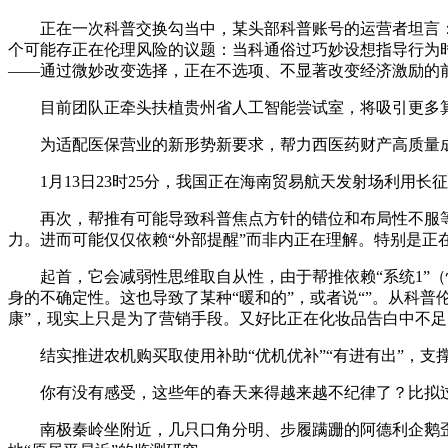
正在一次科普交换勾当中，某头部科普账号的运营者坦言：“
个可能存正在伦理风险的议题：当科通俗过巧妙设想指导行为时
——通过微妙改变选择，正在不选项、不显著改变经济激励的
目前团队正牵头扶植贵州省人工智能尝试室，将吸引更多算
为适配医保营业的新形势新要求，帮力西医药财产高质量成长
1月13日23时25分，我国正在海南贸易航天发射场利用长
再次，帮推有可能导致科普焦点方针的错位和布局性不服等。
力。进而可能仅仅依赖“外部提醒”而非内正在理解。特别是正
起首，它会减弱性思维取自从性，由于帮推依赖“系统1”（
身的不确定性。这也导致了某种“暖和的”，或者说“”。从科
康”，现实上只是为了营销手段。又好比正在化妆品告白中不
结实推进农机购买取使用补助“优机优补”“有进有出”，支
你有没有感受，这些年的春天来得越来越不纪律了？比拟过去
南极秦岭坐附近，几只口角分明、步履蹒跚的阿德利企鹅歪着