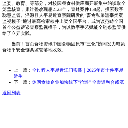
监委、教育、等部分，对校园餐食材供应商开展集中约谈取全
笼盖核查，累计整改现患2123个，查处案件158起。摸索数字
聪慧监管。泾源县人平易近查察院研发的“畜禽私屠滥宰类案
监视模子”通过最高检审核并上架全国平台，成为该范畴全国
首个公益诉讼查察监视模子，为以数字手艺赋能全链条监管供
给了立异实践。
当前！首页食物资讯中国食物固原市“三化”协同发力鞭策
食物平安全链条监管落地收效。
上一篇：
全过程人平易近江门实践｜2025年市十件平易
近生
下一篇：
休闲食物企业加快线下“抢滩” 全渠道融合或沉
返回列表
关于我们
食品安全动态