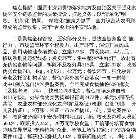
焦点提醒：固原市深切贯彻落实地方及自治区关于强化食
物平安全链条监管的决策摆设，扛起义务，以“清单化”明
责、“机制化”协同、“精准化”施策为抓手，全力织密从农田到
餐桌的监管收集，建牢“舌尖上的平安”防地。
二是聚焦全程管控，压实部分义务，提拔全链条监管“施
行力”。市场监管环节全程发力。出产环节，深切开展肉成
品、食用动物油专项整治，立案122起，罚没款40。42万元，
移送涉刑及违纪线条；发卖环节，集中整治“生鲜灯”、农村冒
充伪劣食物等问题，拆除不及格灯具115具，立案297起，收缴
伪劣食物743。4kg，罚没21。42万元；餐饮环节，强化校园、
养老及托管机构监管，督促7家外卖平台落实“一餐一封签”，
此中1例入选自治区典型案例。全年完成食物抽检6093批次
（及格率98。3%）、快检13788批次，督促市场从体自检
34116批次。办结食物类赞扬举报征询2472件。单元协同齐抓
共管。农业农村部分深化农产物“及格证+检测+逃溯”机制，开
具及格证11。9万张，带证上市农产物10。6吨，查处案件53
起；教育部分编印平安办理材料汇编，培训校长及办理人员近
500名，鞭策投入2465。29万元学校食堂；工信部分培育食物
范畴立异型及“专精特新”企业、智能工场等17家；门侦办食物
案件10起，抓获犯罪嫌疑人13名，查获问题肉类17。7吨；粮