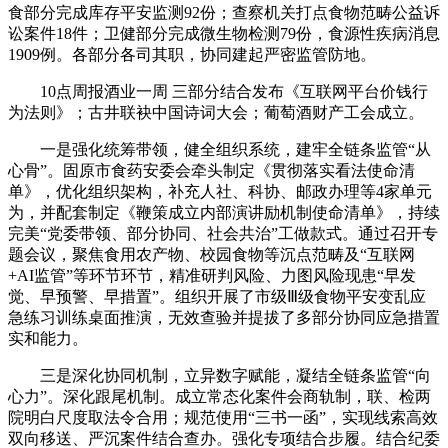
食部分完成库存平安监测92份；查察机关打点食物范畴公益诉
讼案件18件；卫健部分完成微生物检测79份，食源性疾病消息
1909例。各部分各司其职，协同建起严密监管防地。
10点周报酒业一周 三部分结合发布《互联网平台价钱行
为法则》；古井联袂中国诗词大会；葡萄酒财产工会成立。
一是强化统筹带领，健全组织系统，建牢全链条监管“从
心骨”。固原市食药安委会牵头制定《贯彻落实看法使命清
单》，优化组织架构，补充人社、科协、邮政办理等4家单元
为，并配套制定《鞭策成立内部演讲励机制使命清单》，持续
完美“党委带领、部分协同、社会共治”工做款式。通过召开专
题会议，聚焦食用农产物、校园食物等沉点范畴及“互联网
+AI监管”等环节环节，精准研判风险、力图风险现患“早发
觉、早预警、早措置”。组织开展了市级Ⅲ级食物平安变乱应
急练习训练桌面推演，无效查验并提拔了多部分协同应急措置
实和能力。
三是深化协同机制，立异数字赋能，凝结全链条监管“向
心力”。深化跟尾机制。成立常态化案件会商轨制，联、检两
院明白尺度取法令合用；规范使用“三书一函”，实现线索高效
双向移送、严沉案件结合查办。强化专项结合步履。结合纪委