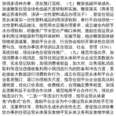
加强多语种办事，优化预订流程。（七）鞭策低碳环保成长。
加速鞭策住宿业绿色低碳尺度研制和实施。鞭策落实《商务范
畴运营者利用、演讲一次性塑料成品办理法子》，督促住宿运
营从体落实一次性塑料成品利用演讲轨制，奉行不自动供给一
次性塑料成品做法。按照用水定额办理要求，成立健全内部节
水办理轨制，积极推广节水型出产糊口体例。激励住宿运营从
体利用洁净能源和节能环保材料，实施节能，稳步鞭策固体烧
毁物泉源减量。激励平台企业、行业协会组织开展绿色住宿消
费勾当、绿色办事技术培训以及住宿业、社会、管理（ESG）
系统扶植，强化绿色住宿宣传推广。（九）规范市场次序。加
强消费者小我消息，指导住宿运营从体和平台企业完美数据办
理、实名登记轨制，加强消费者权益，加大对、出售现私消息
取利等违法违规收集利用小我消息行为的防备和冲击力度，查
处操纵大数据进行消费欺诈行为，成立住宿运营从体和平台企
业客房预订、退订办理相关尺度。指导住宿平台企业提高法则
通明度，优化订价系统、收费模式，合理确定费率程度。加强
反垄断和反不合理合作法律，规范电商平台合作行为，强化价
钱违法行为、“二选一”等违法行为管理，指导运营从体避
免“内卷式”合作。激励平台企业为中小微运营从体供给手艺培
训、流量帮扶等，营制共生成长的良性生态。督促指点供给餐
饮办事的住宿运营从体落实食物平安从体义务和反食物华侈义