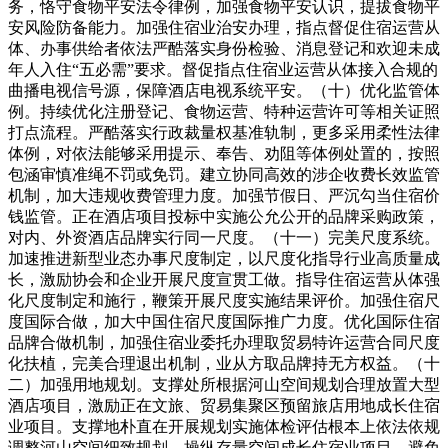
务，恪守食物平安法令律例，加强食物平安认识，提拔食物平
安风险防备能力。加强住宿业治安办理，指点督促住宿运营从
体、办事供给者依法严酷落实身份检验、消息登记和欢迎未成
年人入住“五必需”要求。督促指点住宿业运营从体接入合规的
曲播电视信号源，保障酒店电视系统平安。（十）优化监管体
例。持续优化注册登记、食物运营、特种运营许可等相关证照
打点流程。严酷落实行政裁量权基准轨制，更多采用柔性法律
体例，对依法能够采用提示、奉告、劝阻等体例处置的，按照
包涵审慎准绳不罚或免罚。建立协同高效的涉企收费长效监管
机制，加大违规收费管理力度。加强节假日、严沉勾当住宿价
钱监管。正在酒店项目投标中实施公允公开的品牌采购政策，
对内、外资酒店品牌实行同一尺度。（十一）完美尺度系统。
加速推进新型业态办事尺度制定，以尺度化指导行业高质量成
长，激励协会和企业开展尺度宣贯工做。指导住宿运营从体强
化尺度制定和施行，鞭策开展尺度实施结果评价。加强住宿尺
度国际合做，加大中国住宿尺度国际推广力度。优化国际住宿
品牌合做机制，加强住宿业委托办理取贸易特许运营合同尺度
化扶植，完美合理退出机制，业从方取品牌持无方权益。（十
二）加强用地规划。支撑处所根据河山空间规划合理放置大型
酒店项目，激励正在文旅、贸易集聚区预留旅店用地成长住宿
业项目。支撑地朴直在开展规划实施体检评估根本上依法依规
调整河山空间细致规划，操纵存量空间成长住宿业项目，避免