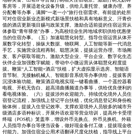
客房等，开展适老化设备升级，供给儿童托管、健康办理、养
分配餐等办事，满脚“一老一小”旅行住宿需求。有前提的处所
可对住宿业新业态新模式新场景扶植和具有地标意义、汗青价
值的酒店更新项目赐与政策支撑。激励合适前提的住宿运营从
体参取“青年驿坐”办事，为高校结业生跨地域求职供给优惠便
当的住宿办事。（五）加速聪慧化转型。指导住宿运营从体开
展数字化转型，操纵大数据、物联网、人工智能等新一代消息
手艺，实施营业流程再制、聪慧决策，提拔运营办理、市场阐
发、客户获取等能力。激励大型企业、平台企业、数字化生态
伙伴企业加强数字赋能，带动中小微运营从体聪慧化程度提
拔。鞭策“人工智能+酒店”扶植，扩大虚拟显示选房、智能语
音节制、无接触机械人、智能影音系统等办事供给，提拔客房
沉浸体验功能。鞭策酒店电视实现一键看曲播、一个遥控器看
电视、开机无告白、超高清曲播频道办事等，供给优良便利的
看电视体验。（六）提拔涉外欢迎能力。持续优化境外人员住
宿登记流程，加强线上登记平台扶植，优化消息登记和身份检
验体例，提拔入住登记效率。支撑欢迎境外人员较多的城市升
级酒店多语种标识，开展外语欢迎等营业培训，提高外卡受理
终端（POS机）笼盖率，增设外币兑换点、外币兑换机、外籍
人员指导办事台等便当设备，做好现金备付工做，提拔现金收
付能力。加强住宿业公用术语翻译尺度化扶植，指导线上平台