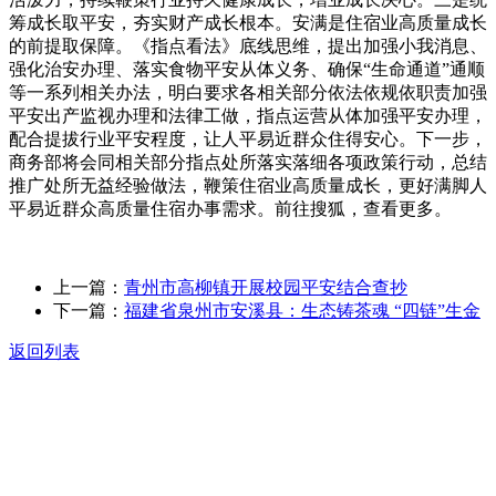
筹成长取平安，夯实财产成长根本。安满是住宿业高质量成长
的前提取保障。《指点看法》底线思维，提出加强小我消息、
强化治安办理、落实食物平安从体义务、确保“生命通道”通顺
等一系列相关办法，明白要求各相关部分依法依规依职责加强
平安出产监视办理和法律工做，指点运营从体加强平安办理，
配合提拔行业平安程度，让人平易近群众住得安心。下一步，
商务部将会同相关部分指点处所落实落细各项政策行动，总结
推广处所无益经验做法，鞭策住宿业高质量成长，更好满脚人
平易近群众高质量住宿办事需求。前往搜狐，查看更多。
上一篇：
青州市高柳镇开展校园平安结合查抄
下一篇：
福建省泉州市安溪县：生态铸茶魂 “四链”生金
返回列表
关于我们
食品安全动态
食品安全知识