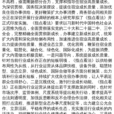
不高档，亟需阐扬部分合力，支撑和指导住宿业高质量成长。
为深切贯彻、国务院决策摆设，提拔住宿业成长质量，添加优
良住宿办事供给，更好鞭策扩大办事消费，商务部会同相关部
分正在深切开展行业调研的根本上研究草拟了《指点看法》并
正式印发实施。《指点看法》要求以习新时代中国特色社会从
义思惟为指点，全面贯彻落实党的二十大和二十届二中、三中
全会，完整精确全面贯彻新成长，办事建立新成长款式，统筹
扩大内需和深化供给侧布局性，加速推进住宿业高质量成长，
出力提拔供给质量、推进业态立异、优化营商，鞭策住宿业质
量化、聪慧化、融合化、绿色化、国际化成长，为提振消费、
扩大内需做出积极贡献。一是问题导向，系统提拔成长质量。
针对当前行业成长存正在的短板弱项，《指点看法》以供给侧
布局性为从线，从行业运营从体品牌扶植、设备升级、聪慧转
型、业态立异、绿色成长、国际合做等多方面分析施策，出力
填补行业成长短板，持续扩大优良住宿办事供给，让人平易近
群众住得舒心。二是沉视优化，激刊行业成长动能。《指点看
法》正在面向行业运营从体提出若干支撑政策的同时，也针对
市场次序、监管体例、尺度系统等提出相关行动，要求提高平
台法则通明度、加强反垄断和反不合理合作法律、优化相关证
照打点流程、推进新型业态办事尺度制定等，出力建立公允合
作、立异活跃、平稳有序的成长生态，充实激活行业成长的内
活泼力，持续鞭策行业持久健康成长，增业成长决心。三是统