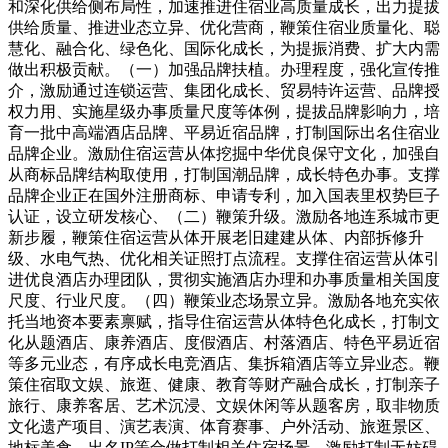
和深化供给侧布局性，加速推进住宿业高质量成长，出力提拔
供给质量、推进业态立异、优化营商，鞭策住宿业质量化、聪
慧化、融合化、绿色化、国际化成长，为提振消费、扩大内需
做出积极贡献。（一）加强品牌扶植。办理程度，强化宣传推
介，激励通过连锁运营、集团化成长、贸易特许运营、品牌授
权力用、实施星级办事质量尺度等体例，提拔品牌影响力，培
育一批中高端酒店品牌、平易近宿品牌，打制国际出名住宿业
品牌企业。激励住宿运营从体挖掘中华优良保守文化，加强自
从商标品牌结构取使用，打制国潮品牌，成长特色办事。支撑
品牌企业正在国外注册商标、申请专利，加入国表里权势巨子
认证，设立研发核心、（二）鞭策升级。激励各地连系城市更
新步履，鞭策住宿运营从体开展老旧建建从体、内部拆修升
级、水电气热、优化相关证照打点流程。支撑住宿运营从体引
进优良酒店办理团队，贯彻实施酒店办理和办事质量相关国度
尺度、行业尺度。（四）鞭策业态场景立异。激励各地充实依
托当地资本要素禀赋，指导住宿运营从体特色化成长，打制文
化从题酒店、康养酒店、度假酒店、村落酒店、特色平易近宿
等多元业态，有序成长电竞酒店、集拆箱酒店等立异业态。鞭
策住宿取文娱、旅逛、健康、教育等财产融合成长，打制亲子
旅行、康养客居、艺术沉浸、文娱休闲等从题客房，取非物质
文化遗产项目、演艺表演、体育赛事、户外活动、旅逛景区、
地标美食、出名IP等合做打制相关住宿场景。激励打制无妨碍