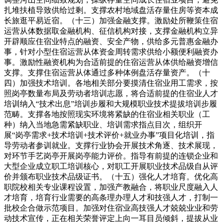
扎堆扶植导致供给过剩。支撑农村地域盘活存量住房等资本成
长旅逛平易近宿。（十三）加强金融支撑。激励处所鞭策住宿
运营从体数据取金融机构、征信机构对接，支撑金融机构立异
开辟顺应住宿业特点的融资、安全产物，供给多元普惠金融办
事，针对小型住宿运营从体资金周转需求供给小额便利融资办
事。激励性融资机构为合适前提的住宿运营从体供给融资增信
支撑。支撑住宿运营从体通过多种体例盘活存量资产。（十
四）加强技术培训。各地相关部分要摸清住宿业用工需求，按
照岗亭数量布局及劳动者培训志愿，将合适前提的住宿业人才
培训纳入“技术出息”培训步履和大规模职业技术提拔培训步履
范畴。支撑各地按照现实环境将紧缺的住宿业相关职业（工
种）纳入当地急需紧缺职业、培训需求指点目次，组织开
展“岗亭需求+技术培训+技术评价+就业办事”项目化培训，指
导劳动者参训就业。支撑行业协会开展技术角逐、技术展现，
对环节手艺岗亭开展岗亭能力评价。指导有前提的连锁企业和
大型企业成立职工培训核心，对职工开展职业技术品级自从评
价并颁布职业技术品级证书。（十五）强化人才培育。优化高
职院校相关专业课程设置，加强产教融合，将职业尺度融入人
才培育，培育行业需要的高条理办理人才和技强人才，打制一
批校企合做示范项目。加强对住宿业高技强人才兢兢业业和劳
动技术宣传，正在相关荣誉评定上向一耳目员倾斜，提拔从业