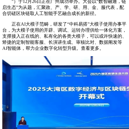
”）于12月26日正在广州成功举办。大会以“数智融通，链
启生态”为从题，汇聚政、产、学、研、用、金、服代表，配
合切磋区块链取人工智能手艺融合成长的新径。
正在AI大模子范畴，研发了“中科易搭”大模子使用办事平
台，为大模子使用的开辟、调试、运转办理供给一体化方案，
支撑接入正在线的、私有化的各类大模子，可以或许快速的、
矫捷的定制智能客服、长演讲生成、审核比对、数据阐发等
AI智能体，帮力企业数字化转型升级。查看更多。