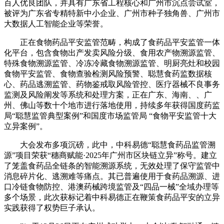
百人优良团队，并具有广东省工程核心和广州市沉点尝试室，
被评为广东省专精特新中小企业、广州市种子独角兽、广州市
大数据人工智能企业等荣誉。
正在食物药品平安监管范畴，构成了食药品平安监管一体
化平台，包含食物出产发卖风险分级、食用农产物溯源监管、
特殊食物溯源监管、冷冻冷藏食物溯源监管、明厨亮灶和校园
食物平安监管、食物查验检测风险预警、聪慧食药监数据核
心、药品逃溯监管、药物鉴戒取风险管控、医疗器械不良事务
监测及风险阐发等系统和处理方案，正在广东、海南、、广
州、佛山等数十个地市进行落地使用，持续多年获得国度药监
局“聪慧监管典型案例”和国度市场监管局 “食物平安监管十大
立异案例”。
大会发布多项沉磅，此中，中科易德“聪慧食药品监管溯
源”项目荣获“穗商赋能·2025年广州市区块链立异”称号。建立
了笼盖食药品全链条的智能溯源系统，无效处理了保守监管中
消息碎片化、逃溯难等痛点。其已普遍使用于食药品溯源、进
口冷链食物防控、港澳药械跨境监管及“四品一械”全域办理等
多个场景，此次获标记着中科易德正在鞭策食药品平安的立异
实践获得了权势巨子承认。