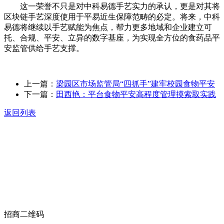
这一荣誉不只是对中科易德手艺实力的承认，更是对其将
区块链手艺深度使用于平易近生保障范畴的必定。将来，中科
易德将继续以手艺赋能为焦点，帮力更多地域和企业建立可
托、合规、平安、立异的数字基座，为实现全方位的食药品平
安监管供给手艺支撑。
上一篇：
梁园区市场监管局“四抓手”建牢校园食物平安
下一篇：
田西艳：平台食物平安高程度管理摸索取实践
返回列表
关于我们
食品安全动态
食品安全知识
联系我们
招商二维码