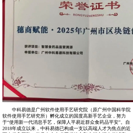
中科易德是广州软件使用手艺研究院（原广州中国科学院
软件使用手艺研究所）孵化成立的国度高新手艺企业，努力
于“使用新一代消息手艺，保障人平易近群众食药品平安”。自
2018年成立以来，中科易德已构成一支以高端人才为焦点的近