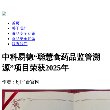
首页
关于我们
食品安全动态
食品安全知识
联系我们
中科易德“聪慧食药品监管溯
源”项目荣获2025年
作者：bjl平台官网