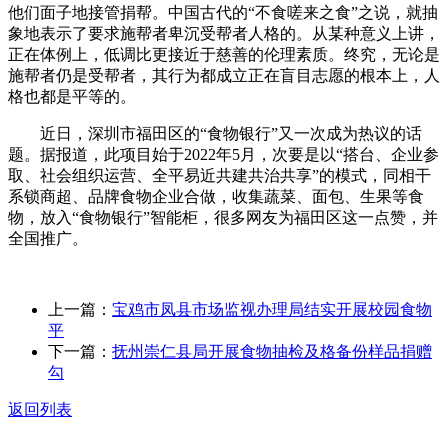
他们面子地接管捐帮。中国古代的“不食嗟来之食”之说，就抽
象地表示了要求施帮者卑沉受帮者人格的。从某种意义上讲，
正在体例上，低调比更接近于慈善的伦理素质。终究，无论是
施帮者仍是受帮者，其行为都成立正在盲目志愿的根本上，人
格也都是平等的。
近日，深圳市福田区的“食物银行”又一次成为热议的话
题。据报道，此项目始于2022年5月，次要是以“搭台、企业参
取、社会组织运营、全平易近共建共治共享”的模式，同相干
系锁商超、品牌食物企业合做，收集蔬菜、面包、生果等食
物，放入“食物银行”智能柜，很多网友为福田区这一点赞，并
全国推广。
上一篇：
宝鸡市凤县市场监视办理局结实开展校园食物
平
下一篇：
抚州崇仁县局开展食物抽检及格备份样品捐赠
勾
返回列表