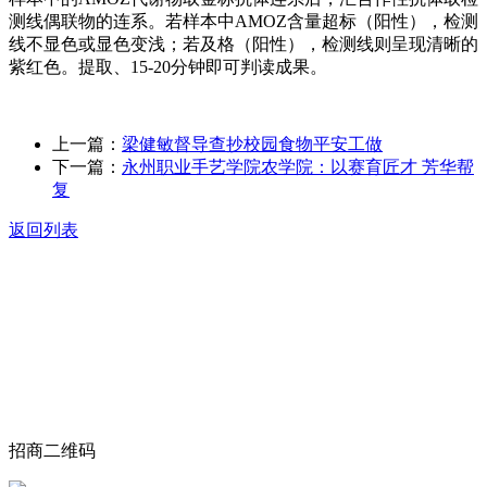
测线偶联物的连系。若样本中AMOZ含量超标（阳性），检测
线不显色或显色变浅；若及格（阳性），检测线则呈现清晰的
紫红色。提取、15-20分钟即可判读成果。
上一篇：
梁健敏督导查抄校园食物平安工做
下一篇：
永州职业手艺学院农学院：以赛育匠才 芳华帮
复
返回列表
关于我们
食品安全动态
食品安全知识
联系我们
招商二维码