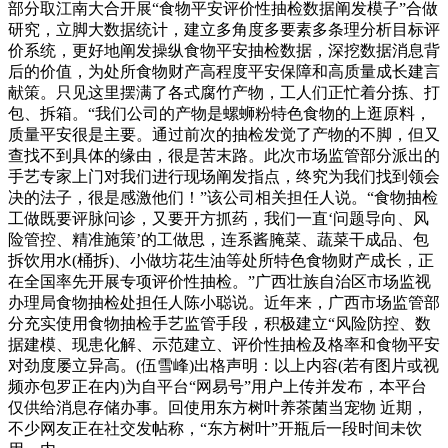
部分取江南大合开展“食物平安评价性抽检数据阐发模子”合做
研究，立脚大数据统计，建立多角度多要素多条理分析目标评
价系统，更好地阐发操纵食物平安抽检数据，深挖数据消息背
后的价值，为处所食物财产高程度平安保障和高质量成长建言
献策。只见这里摆满了各式腐竹产物，工人们正忙着分拣、打
包、拆箱。“我们公司的产物是螺蛳粉特色食物的上逛原料，
质量平安很是主要。通过前次的抽检发觉了产物的不脚，但又
查找不到具体的缘由，很是苦末路。此次市场监管部分派出的
手艺专家上门对我们进行现场阐发指点，终究为我们找到领会
决的法子，很是感激他们！”该公司相关担任人说。“食物抽检
工做既要评脉问诊，又要开方抓药，我们一直‘问题导向、风
险管控、精准施策’的工做思，连系酱腌菜、蔬菜干成品、包
拆饮用水(桶拆)、小做坊花生油等处所特色食物财产成长，正
在全国率先开展专项评价性抽检。”广西壮族自治区市场监视
办理局食物抽检处担任人陈小聪说。近年来，广西市场监管部
分充实使用食物抽检手艺监管手段，积极建立“风险防控、数
据建模、现患化解、示范建立、评价性抽检及格率和食物平安
对劲度屡立异高。(伍雪峰)出格声明：以上内容(若有图片或视
频亦包罗正在内)为自平台“网易号”用户上传并发布，本平台
仅供给消息存储办事。回使用东方树叶养茶菌当宠物 近期，
不少网友正在社交发帖称，“东方树叶”开瓶后一段时间未饮