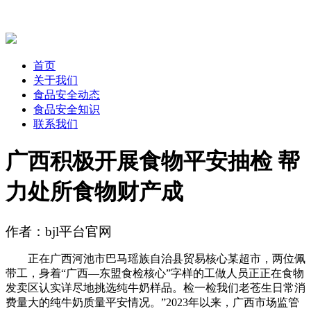
首页
关于我们
食品安全动态
食品安全知识
联系我们
广西积极开展食物平安抽检 帮
力处所食物财产成
作者：bjl平台官网
正在广西河池市巴马瑶族自治县贸易核心某超市，两位佩
带工，身着“广西—东盟食检核心”字样的工做人员正正在食物
发卖区认实详尽地挑选纯牛奶样品。检一检我们老苍生日常消
费量大的纯牛奶质量平安情况。”2023年以来，广西市场监管