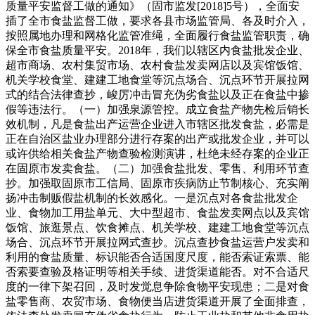
质量平安监督工做的通知》（固市监发[2018]5号），全面安
插了全市食盐监督工做，要求各县市场监管局、各及时介入，
按照属地办理和网格化监管准绳，全面履行食盐监管职责，确
保全市食盐质量平安。2018年，我们以辖区内食盐批发企业、
超市商场、农村集贸市场、农村食盐发卖网店以及宾馆饭馆、
机关学校食堂、建建工地食堂等沉点场合、沉点环节开展拉网
式的结合法律查抄，峻厉冲击冒充伪劣食盐以及正在食盐中掺
假等违法行。（一）加强泉源管控。成立食盐产物先检后销长
效机制，凡是食盐出产运营企业进入市辖区批发食盐，必需是
正在自治区盐业办理部分进行存案的出产或批发企业，并可以
或许供给相关食盐产物查验检测演讲，杜绝未经存案的企业正
在固原市发卖食盐。（二）加强食盐批发、零售、利用环节查
抄。加强取固原市工信局、固原市疾病防止节制核心、充实阐
扬冲击制贩假盐机制的长效感化。一是沉点对各食盐批发企
业、食物加工用盐单元、大中型超市、食盐发卖网点以及宾馆
饭馆、旅逛景点、饮食摊点、机关学校、建建工地食堂等沉点
场合、沉点环节开展拉网式查抄。沉点查抄食盐运营户发卖和
利用的食盐质量、标识能否合适国度尺度，能否索证索票、能
否索要查验及格证明等相关手续、进货渠道能否。对不合适尺
度的一律下架召回，及时发觉息争除食物平安现患；二是对食
盐零售商、农贸市场、食物便当店进货渠道开展了全面排查，