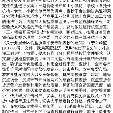
依法查处发卖冒充伪劣食盐行为，防止工业盐和其他非食用盐
充任食盐进行发卖；三是食物出产加工小做坊、学校（含托长
机构）食堂、小餐饮单元等为沉点，查抄了食盐购进渠道和索
证索票轨制落实环境，严查用工业盐和其他非食用盐加工食物
的违法行为；四是加大食盐质量监测，开展监视抽样送检，对
查验成果不及格的产物严禁发卖，并及时依法进行核查措置。
（三）积极开展“脚臭盐”专项查抄。客岁以来，按照自治区食
物药品监视办理局、经信委、自治区盐业局三部分结合下发
《关于开展全区食盐质量平安专项查抄的通知》（宁食药监
[2017]98号）文件，我局高度注沉，及时转发了该文件，对这
项工做进行了放置，要求各县（分）局严酷按照文件要求，认
实履行属地监管职责，全力共同盐业办理部分开展结合法律工
做，确保全市食盐畅通、利用全过程平安。查抄中，全市各市
场监管局对辖区内食盐批发企业、超市商场、农村集贸市场、
农村食盐发卖网店以及宾馆饭馆、机关学校食堂、建建工地等
沉点场合、沉点环节开展拉网式的结合法律查抄，沉点查抄食
盐运营户发卖和利用的食盐质量、标识能否合适国度尺度，能
否索证索票、能否索要查验及格证明等相关手续、进货渠道能
否。依法峻厉冲击出产、发卖、利用冒充伪劣食盐以及正在食
盐中掺假等违法行为，切实人平易近群众好处，保障食盐平
安。充实操纵食物平安宣传周、3。15消费者权益日、12。4法
制宣传日、日常平凡的工做查抄机遇进行宣传，加强《盐业专