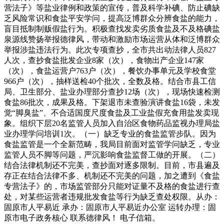
营法子》等盐业律例和政策的宣传，普及科学补碘、防止碘缺
乏风险常识和食盐平安学问，提高泛博群众分辨食盐的能力，
盲目抵制制贩假盐行为。积极查找发卖劣质食盐及不及格碘盐
泉源线赞扬举报德律风，带动和激励市场运营从体和泛博群众
举报涉盐违法行为。此次专项查抄，全市共出动法律人员827
人次，查抄食盐批发企业8家（次），食物出产企业147家
（次），食盐运营户763户（次），餐饮办事单元及学校食堂
966户（次），抽样送检40个批次，全数及格。结合市县工信
局、卫生部分、盐业办理部分查抄12场（次），现场快速检测
食盐86批次，成果及格。下架退市未查验演讲食盐16袋，未发
觉“脚臭盐”、不合适国度尺度食盐及工业盐假充食用盐发卖现
象。组织下层20名监管人员加入自治区食物药品监视办理局盐
业办理学问培训1次。（一）缺乏专业的食盐监管步队。因为
食盐监管是一个全新范畴，我局目前面对监管学问缺乏，专业
监管人员不脚等问题，严沉影响食盐监督工做的开展。（二）
结合法律机制还不完美，查抄面对逐多限制。目前，市县遍及
存正在结合法律不多、机制还不完美的问题，加之遭到《食盐
专营法子》的，市场监管部分只能对证量不及格的食盐进行查
处，对某些运营者违规批发食盐等行为缺乏查处权限。从办：
固原市人平易近 承办：固原市人平易近办公室 运转办理：固
原市电子政务核心 联系德律风！ 电子信箱。