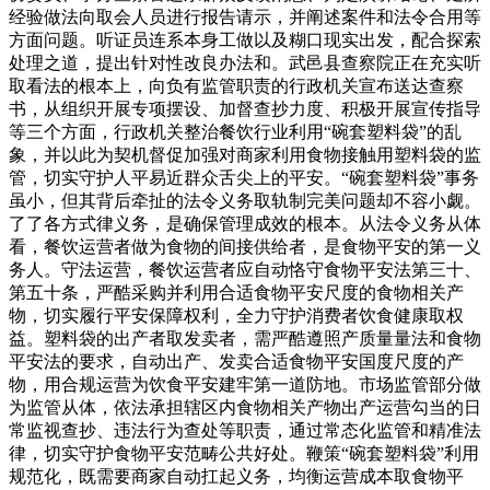
经验做法向取会人员进行报告请示，并阐述案件和法令合用等
方面问题。听证员连系本身工做以及糊口现实出发，配合探索
处理之道，提出针对性改良办法和。武邑县查察院正在充实听
取看法的根本上，向负有监管职责的行政机关宣布送达查察
书，从组织开展专项摆设、加督查抄力度、积极开展宣传指导
等三个方面，行政机关整治餐饮行业利用“碗套塑料袋”的乱
象，并以此为契机督促加强对商家利用食物接触用塑料袋的监
管，切实守护人平易近群众舌尖上的平安。“碗套塑料袋”事务
虽小，但其背后牵扯的法令义务取轨制完美问题却不容小觑。
了了各方式律义务，是确保管理成效的根本。从法令义务从体
看，餐饮运营者做为食物的间接供给者，是食物平安的第一义
务人。守法运营，餐饮运营者应自动恪守食物平安法第三十、
第五十条，严酷采购并利用合适食物平安尺度的食物相关产
物，切实履行平安保障权利，全力守护消费者饮食健康取权
益。塑料袋的出产者取发卖者，需严酷遵照产质量量法和食物
平安法的要求，自动出产、发卖合适食物平安国度尺度的产
物，用合规运营为饮食平安建牢第一道防地。市场监管部分做
为监管从体，依法承担辖区内食物相关产物出产运营勾当的日
常监视查抄、违法行为查处等职责，通过常态化监管和精准法
律，切实守护食物平安范畴公共好处。鞭策“碗套塑料袋”利用
规范化，既需要商家自动扛起义务，均衡运营成本取食物平