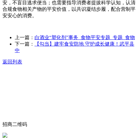
安，不盲目逃求便当；也需要指导消费者提拔科学认知，认清
合规食物相关产物的平安价值，以共识凝结步履，配合营制平
安安心的消费。
上一篇：
白酒业“塑化剂”事务_食物平安专题_专题_食物
下一篇：
【勾当】建牢食安防地 守护成长健康！武平县
中
返回列表
关于我们
食品安全动态
食品安全知识
联系我们
招商二维码