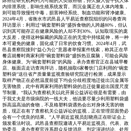
际癌症研究机构列为可能的人类致癌物，持久摄入会干扰人体
内排泄系统，影响生殖系统发育。而沉金属正在人体内堆集，
则可能导致慢性中毒，损害神经系统、制血功能和肾净健康。
2024年4月，省衡水市武邑县人平易近查察院组织的问卷查询
拜访显示：利用过“碗套塑料袋”盛拆食物的人跨越80%，但认
识到其可能存正在健康风险的人却不到30%。认知取现实的庞
大反差，使得这种躲藏的风险正在的无觉中持续延伸，将一种
本可避免的健康，固化成了日常的饮食习惯。2024年4月，武
邑县查察院接到“益心为公”意愿者举报案件线索，称其正在早
餐店就餐时商家利用“碗套塑料袋”盛拆热豆腐脑，可能会风险
身体健康。为“碗套塑料袋”的风险，承办查察官正在县城早餐
店、板面店走访查询拜访，随机抽取6家餐饮门店利用的“碗套
塑料袋”送往省产质量量监视查验研究院进行检测，成果显示
取样产物正在必然温度前提下均会分歧程度地迁徙出沉金属等
无害物质，此中有两家利用的塑料袋的总迁徙量超出国度尺度
节制量。“我认为查察机关以此开展公益诉讼很是有需要，由
于我丈夫是市级病院的一线大夫，他说要尽量少利用塑料袋盛
拆高温高油的食物，不及格塑料袋遇热会出对身体无害的物
质，现正在有了查察机关公益诉讼的监视，正在管理层面势必
会有一个优良的结果。”人平易近监视员彭晓燕正在听证会上
颁发看法时说。武邑县查察院邀请人平易近监视员、代表、政
协委员、承办查察官连系群众反馈消息、判定演讲结论、处所