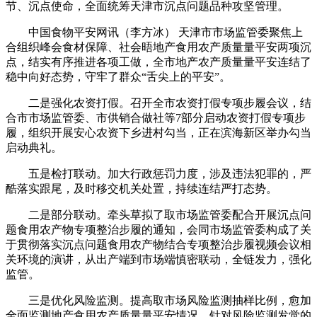
节、沉点使命，全面统筹天津市沉点问题品种攻坚管理。
中国食物平安网讯（李方冰） 天津市市场监管委聚焦上
合组织峰会食材保障、社会晤地产食用农产质量量平安两项沉
点，结实有序推进各项工做，全市地产农产质量量平安连结了
稳中向好态势，守牢了群众“舌尖上的平安”。
二是强化农资打假。召开全市农资打假专项步履会议，结
合市市场监管委、市供销合做社等7部分启动农资打假专项步
履，组织开展安心农资下乡进村勾当，正在滨海新区举办勾当
启动典礼。
五是检打联动。加大行政惩罚力度，涉及违法犯罪的，严
酷落实跟尾，及时移交机关处置，持续连结严打态势。
二是部分联动。牵头草拟了取市场监管委配合开展沉点问
题食用农产物专项整治步履的通知，会同市场监管委构成了关
于贯彻落实沉点问题食用农产物结合专项整治步履视频会议相
关环境的演讲，从出产端到市场端慎密联动，全链发力，强化
监管。
三是优化风险监测。提高取市场风险监测抽样比例，愈加
全面监测地产食用农产质量量平安情况，针对风险监测发觉的