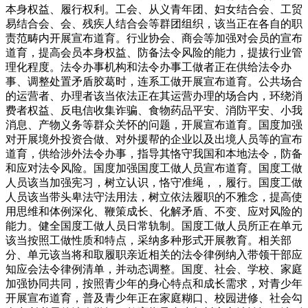
本身权益、履行权利。工会、从义青年团、妇女结合会、工贸
易结合会、会、残疾人结合会等群团组织，该当正在各自的职
责范畴内开展宣布道育。行业协会、商会等加强对会员的宣布
道育，提高会员本身权益、防备法令风险的能力，提拔行业管
理化程度。法令办事机构和法令办事工做者正在供给法令办
事、调整处置矛盾胶葛时，连系工做开展宣布道育。公共场合
的运营者、办理者该当依法正在其运营办理的场合内，环绕消
费者权益、反电信收集诈骗、食物药品平安、消防平安、小我
消息、产物义务等群众关怀的问题，开展宣布道育。国度加强
对开展境外投资合做、对外援帮的企业以及出境人员等的宣布
道育，供给涉外法令办事，指导其恪守我国和本地法令，防备
和应对法令风险。国度加强国度工做人员宣布道育。国度工做
人员该当加强宪习，树立认识，恪守准绳，，履行。国度工做
人员该当带头卑法守法用法，树立依法履职的不雅念，提高使
用思维和体例深化、鞭策成长、化解矛盾、不变、应对风险的
能力。健全国度工做人员日常轨制。国度工做人员所正在单元
该当按照工做性质和特点，采纳多种形式开展教育。相关部
分、单元该当将和取履职亲近相关的法令律例纳入带领干部应
知应会法令律例清单，并动态调整。国度、社会、学校、家庭
加强协同共同，按照青少年的身心特点和成长需求，对青少年
开展宣布道育，普及青少年正在家庭糊口、校园进修、社会勾