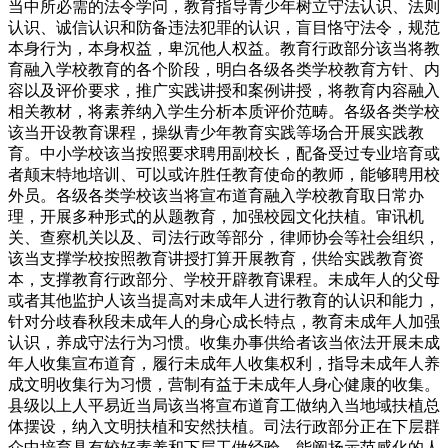
当中所必需的法令学问，教育指导青少年树立守法认识、法则
认识、诚信认识和防备违法犯罪的认识，盲目恪守法令，规范
本身行为，本身权益，卑沉他人权益。教育行政部分该当将教
育融入学校教育的各个阶段，明白各级各类学校教育方针、内
容以及评价要求，推广实践讲授和案例讲授，将教育内容融入
相关教材，将素养纳入学生分析本质评价范畴。各级各类学校
该当开设教育课程，操纵青少年教育实践等场合开展实践教
育。中小学校该当按照要求聘用副校长，配备受过专业培育或
者颠末特地培训、可以或许胜任教育使命的教师，能够聘用校
外员。各级各类学校该当将宣布道育融入学校教育取日常办
理，开展多种形式的从题教育，加强校园文化扶植。审讯机
关、查察机关以及、司法行政等部分，律师协会等社会组织，
该当支撑学校按照教育讲授打算开展教育，供给实践教育资
本，支撑教育行政部分、学校开辟教育课程。未成年人的父母
或者其他监护人该当提高对未成年人进行教育的认识和能力，
针对分歧春秋段未成年人的身心成长特点，教育未成年人加强
认识，养成守法行为习惯。收集办事供给者该当依法开展未成
年人收集宣布道育，履行未成年人收集权利，指导未成年人养
成文明收集行为习惯，营制有益于未成年人身心健康的收集。
县级以上人平易近当局该当将宣布道育工做纳入当地域扶植总
体摆设，纳入文明扶植和安然扶植。司法行政部分正在下层群
众中培育具有较好素养和下层工做经验，能阐扬示范感化的人