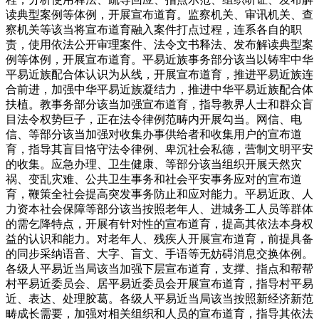
读典型案例等体例，开展宣布道育。监察机关、审讯机关、查
察机关等该当将宣布道育融入案件打点过程，连系各自的职
责，使用依法公开审理案件、法令文书释法、发布解读典型案
例等体例，开展宣布道育。平易近族事务部分该当以铸牢中华
平易近族配合体认识为从线，开展宣布道育，推进平易近族连
合前进，加强中华平易近族凝结力，推进中华平易近族配合体
扶植。教事务部分该当加强宣布道育，指导教界人士和群众盲
目法令权势巨子，正在法令律例范畴内开展勾当。网信、电
信、等部分该当加强对收集办事供给者和收集用户的宣布道
育，指导其盲目恪守法令律例、卑沉社会私德，营制文明平安
的收集。应急办理、卫生健康、等部分该当组织开展天然灾
祸、变乱灾难、公共卫生事务和社会平安事务应对的宣布道
育，鞭策全社会提高突发事务防止和应对能力。平易近政、人
力资本社会保障等部分该当按照老年人、进城务工人员等群体
的需乞降特点，开展有针对性的宣布道育，提高其依法本身权
益的认识和能力。对老年人、残疾人开展宣布道育，前提具备
的同步采纳语音、大字、盲文、手语等无妨碍消息交换体例。
各级人平易近当局该当加强下层宣布道育，支撑、指点和帮帮
村平易近委员会、居平易近委员会开展宣布道育，指导村平易
近、表达、处理胶葛。各级人平易近当局该当按照新经济新范
畴成长需要，加强对相关组织和人员的宣布道育，指导其依法