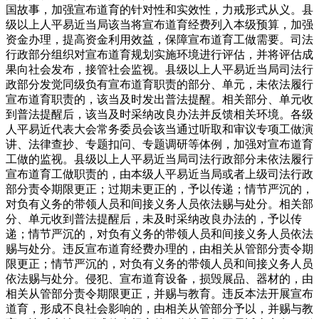
国故事，加强宣布道育的针对性和实效性，力戒形式从义。县
级以上人平易近当局该当将宣布道育经费列入本级预算，加强
资金办理，提高资金利用效益，保障宣布道育工做需要。司法
行政部分组织对宣布道育规划实施环境进行评估，并将评估成
果向社会发布，接管社会监视。县级以上人平易近当局司法行
政部分发觉同级负有宣布道育职责的部分、单元，未依法履行
宣布道育职责的，该当及时发出普法提醒。相关部分、单元收
到普法提醒后，该当及时采纳改良办法并反馈相关环境。各级
人平易近代表大会常务委员会该当通过听取和审议专项工做演
讲、法律查抄、专题扣问、专题调研等体例，加强对宣布道育
工做的监视。县级以上人平易近当局司法行政部分未依法履行
宣布道育工做职责的，由本级人平易近当局或者上级司法行政
部分责令期限更正；过期未更正的，予以传递；情节严沉的，
对负有义务的带领人员和间接义务人员依法赐与处分。相关部
分、单元收到普法提醒后，未及时采纳改良办法的，予以传
递；情节严沉的，对负有义务的带领人员和间接义务人员依法
赐与处分。违反宣布道育经费办理的，由相关从管部分责令期
限更正；情节严沉的，对负有义务的带领人员和间接义务人员
依法赐与处分。侵犯、宣布道育设备，损毁展品、器材的，由
相关从管部分责令期限更正，并赐与教育。违反本法开展宣布
道育，形成不良社会影响的，由相关从管部分予以，并赐与教