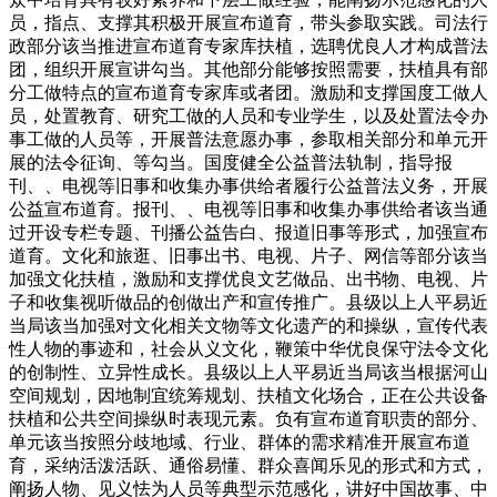
员，指点、支撑其积极开展宣布道育，带头参取实践。司法行
政部分该当推进宣布道育专家库扶植，选聘优良人才构成普法
团，组织开展宣讲勾当。其他部分能够按照需要，扶植具有部
分工做特点的宣布道育专家库或者团。激励和支撑国度工做人
员，处置教育、研究工做的人员和专业学生，以及处置法令办
事工做的人员等，开展普法意愿办事，参取相关部分和单元开
展的法令征询、等勾当。国度健全公益普法轨制，指导报
刊、、电视等旧事和收集办事供给者履行公益普法义务，开展
公益宣布道育。报刊、、电视等旧事和收集办事供给者该当通
过开设专栏专题、刊播公益告白、报道旧事等形式，加强宣布
道育。文化和旅逛、旧事出书、电视、片子、网信等部分该当
加强文化扶植，激励和支撑优良文艺做品、出书物、电视、片
子和收集视听做品的创做出产和宣传推广。县级以上人平易近
当局该当加强对文化相关文物等文化遗产的和操纵，宣传代表
性人物的事迹和，社会从义文化，鞭策中华优良保守法令文化
的创制性、立异性成长。县级以上人平易近当局该当根据河山
空间规划，因地制宜统筹规划、扶植文化场合，正在公共设备
扶植和公共空间操纵时表现元素。负有宣布道育职责的部分、
单元该当按照分歧地域、行业、群体的需求精准开展宣布道
育，采纳活泼活跃、通俗易懂、群众喜闻乐见的形式和方式，
阐扬人物、见义怯为人员等典型示范感化，讲好中国故事、中