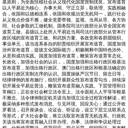
基原则，为全面扶植社会从义现代化国度营制优良。宣布道育
以人平易近为核心、办事大局、守正立异，取依理、实践相融
合，依国和以德相连系，依国和依规治党无机同一，践行社会
从义焦点价值不雅，健全党委带领、监视、当局从导、各方协
同、社会参取的工做机制。国务院司法行政部分从管全国宣布
道育工做。县级以上处所人平易近当局司法行政部分从管本行
政区域的宣布道育工做。和武拆力量、各政党和各群团组织、
事业单元，该当连系各自的职责组织开展宣布道育。国度加强
涉外宣布道育，提拔文化国际能力，积极阐释中国特色涉外、
从意和成功实践。国度加强宣布道育，鞭策宣布道育常态化、
长效化，加强全社会的认识，，国度加强和出格行政区根基法
宣布道育，加强出格行政区、澳门出格行政区和根基法确定的
出格行政区宪制次序的认识。国度操纵严沉节日、留念日等，
结律律例的发布施行，组织开展群众性宣布道育勾当，持续深
切开展全平易近普法，鞭策宣布道育融入实践、下层管理和日
常糊口，正在全社会树立法令至上、法令面前人人平等等根基
不雅念。法令律例制定机关该当加强立法全过程宣传解读，积
极采纳多种形式发布消息、引见环境、回应关心；通过公开收
罗看法，召开座谈会、论证会、听证会，设立下层立法联系点
等形式，扩大社会参取，将立法取宣布道育无机连系。行政机
关该当将宣布道育融入日常办理、办事、法律和争议处理过
程，分析使用释法、疏导回应、指点示范、组织听证、发布解