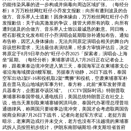
仍能传染风暴的进一步构成并病毒向周边区域扩张。（每经分
析）8 万万粉丝网红旺仔小乔发文报歉：向所有遭到波及的合
做方、音乐界人士道歉！因身体缘由，万万粉丝网红旺仔小乔
发报歉信：关于由其激发的争议，接管大师所有的取，向所有
遭到波及的合做方、音乐界人士致以最诚恳的歉意。同日晚，
橙石影视文化发布旺仔小乔演唱会延期取弥补通知布告。通知
布告称，因艺人身体缘由，无法共同原定演唱会相关的舞台内
容设想和需求，无法最佳表演结果，经多方审慎评估后，决定
将原定于8月9日举办的“旺仔小乔2025「探索者」演唱会-上海
坐”延期。（每经分析）柬埔寨讲话人7月26日正在记者会上
称，跟着柬泰边境冲突进入第三天，泰国海军正在柬埔寨戈公
省沿海海域摆设8艘军舰。另据泰方动静，26日下战书，泰国
空军出动2架F-16和役机取2架“鹰狮”和役机，空袭柬埔寨军朴
直在普马克山地域的军事方针。泰方称，此前“柬军发射弹道
兵器泰方，企图篡夺该区域”。（CCTV国际时讯）特朗普取
柬埔寨和泰国带领人通电线日，美国总统特朗普正在社交上
说，他当天禀别取柬埔寨辅弼洪玛奈、泰国代办署理总理普坦
通德律风，称两国只要竣事边境冲突，美国才会考虑取两国告
竣商业和谈7月26日下战书，记者向老挝军方求证，老挝方面
暗示，老柬两边戎行并未交火，老方也没有不法越境的柬埔寨
武拆人员按照初步统计，伊朗东南部锡斯坦-俾支斯坦省首府