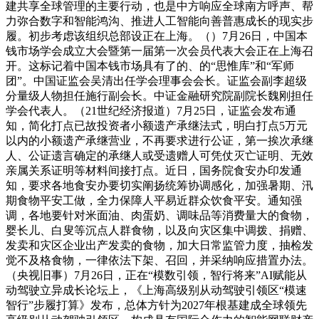
建共享全球管理的主要行动，也是中方响应全球南方呼声、帮
力弥合数字和智能鸿沟、推进人工智能向善普惠成长的现实步
履。初步考虑该组织总部设正在上海。（）7月26日，中国本
钱市场学会成立大会暨第一届第一次会员代表大会正在上海召
开。这标记着中国本钱市场具有了的、的“思惟库”和“军师
团”。中国证监会吴清出任学会理事会会长。证监会副李超级
分量级人物担任施行副会长。中证金融研究院副院长魏刚担任
学会代表人。（21世纪经济报道）7月25日，证监会发布通
知，简化打点已故投资者小额遗产承继法式，明白打点5万元
以内的小额遗产承继营业，不再要求进行公证，第一挨次承继
人、公证遗言确定的承继人或受遗赠人可凭仗灭亡证明、无效
亲属关系证明等材料间接打点。近日，国务院食安办印发通
知，要求各地食安办要切实阐扬统筹协调感化，加强暑期、汛
期食物平安工做，全力保障人平易近群众饮食平安。通知强
调，各地要针对米面油、肉蛋奶、调味品等消费量大的食物，
婴长儿、白叟等沉点人群食物，以及向灾区集中调拨、捐赠、
发卖和灾区企业出产发卖的食物，加大日常监管力度，抽检发
觉不及格食物，一律依法下架、召回，并采纳响应措置办法。
（央视旧事）7月26日，正在“模数引领，智行将来”AI赋能从
动驾驶立异成长论坛上，《上海高级别从动驾驶引领区“模速
智行”步履打算》发布，总体方针为2027年根基建成全球领先