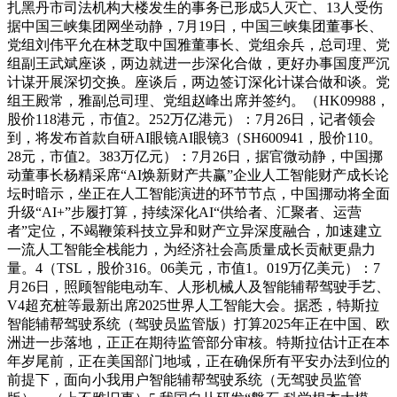
扎黑丹市司法机构大楼发生的事务已形成5人灭亡、13人受伤
据中国三峡集团网坐动静，7月19日，中国三峡集团董事长、
党组刘伟平允在林芝取中国雅董事长、党组余兵，总司理、党
组副王武斌座谈，两边就进一步深化合做，更好办事国度严沉
计谋开展深切交换。座谈后，两边签订深化计谋合做和谈。党
组王殿常，雅副总司理、党组赵峰出席并签约。（HK09988，
股价118港元，市值2。252万亿港元）：7月26日，记者领会
到，将发布首款自研AI眼镜AI眼镜3（SH600941，股价110。
28元，市值2。383万亿元）：7月26日，据官微动静，中国挪
动董事长杨精采席“AI焕新财产共赢”企业人工智能财产成长论
坛时暗示，坐正在人工智能演进的环节节点，中国挪动将全面
升级“AI+”步履打算，持续深化AI“供给者、汇聚者、运营
者”定位，不竭鞭策科技立异和财产立异深度融合，加速建立
一流人工智能全栈能力，为经济社会高质量成长贡献更鼎力
量。4（TSL，股价316。06美元，市值1。019万亿美元）：7
月26日，照顾智能电动车、人形机械人及智能辅帮驾驶手艺、
V4超充桩等最新出席2025世界人工智能大会。据悉，特斯拉
智能辅帮驾驶系统（驾驶员监管版）打算2025年正在中国、欧
洲进一步落地，正正在期待监管部分审核。特斯拉估计正在本
年岁尾前，正在美国部门地域，正在确保所有平安办法到位的
前提下，面向小我用户智能辅帮驾驶系统（无驾驶员监管