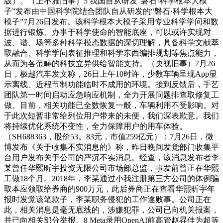
版）。（上不雅旧事）5 我国自从研发“磐石·科学根本大模
子”发布由中国科学院结合团队自从研发的“磐石·科学根本大
模子”7月26日发布。该科学根本大模子采用专业科学学问和数
据进行锻炼、办事于科学使命的智能底座，可以或许实现对
波、谱、场等多种科学模态数据的深切理解，具备科学文献萃
取融合、科学学问表征推理和科学东西编排规划等焦点能力，
从而为各范畴的科技立异供给智能支持。（央视旧事）7月26
日，极越汽车发文称，26日上午10时许，少数车辆呈现App显
示离线、近程节制功能临时不成用的环境。接到反馈后，手艺
团队第一时间启动应急响应机制，全力开展问题排查取修复工
做。目前，相关功能已全数恢复一般，车辆利用不受影响。对
于此次短暂非常给列位用户带来的未便，我们深表歉意。我们
将持续优化系统不变性，全力保障用户的用车体验。
（SH688363，股价53。83元，市值259亿元）：7月26日，微
博发布《关于收集不实消息的》称，昨日晚间发觉部门收集平
台用户发布关于公司的严沉不实消息。经查，该消息发布者李
某曾任华熙昕宇投资无限公司市场部总监，事发前曾正在华熙
工做18个月。2018年，李某通过小我注册第三方公司的体例骗
取本应领取给券商的900万元，此后券商正在查看华熙昕宇年
报时发觉该笔款子，李某职务侵犯的工作遂败事。公司正在
此，相关消息是毫无底线的，涉嫌犯罪，公司已向机关报案，
并已向相关部分举报。8 Meta录用OpenAI前高管赵昇佳为超等