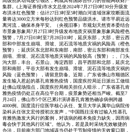
高级别从动驾驶引领区，构成具有国际合作力的智能网联财产
集群。(上海证券报)市水文总坐2024年7月27日0时30分升级发
布洪水红色预警：估计27日3时至5时潮白河道域张家坟断面流
量将达3000立方米每秒达到红色预警品级洪水。请市平易近远
离河流，确保本身平安。（央视旧事）市规划天然资本委结合
市景象形象局7月27日3时升级发布地质灾祸景象形象风险橙色
预警，7月27日03时至7月28日03时，延庆东部，大部，密云西
部和中部发生崩塌、滑坡、泥石流等地质灾祸的风险高（橙色
预警）；延庆区东北部和东南部，南部，密云东部和南部发生
崩塌、滑坡、泥石流等地质灾祸的风险较高（预警）；、门头
沟大部，丰台、石景山、海淀西部，昌平西部和北部，延庆北
部和南部，平谷大部有发生崩塌、滑坡、泥石流等地质灾祸的
风险（蓝色预警），请留意防备。近期，广东省佛山市顺德区
发生输入惹起的基孔肯雅热疫情，国度疾控局近日派出工做组
赴佛山现场指点，国度疾控局相关担任人暗示，广东省基孔肯
雅热疫情仍处正在高位平台期，疫景象势还相当严峻。截至7
月24日，佛山市5个区已累计演讲基孔肯雅热确诊病例跨越
4000例。国度流行症医学核心从任、复旦大学从属华山病院传
染科从任张文宏传授初次发声，“中国既往没有过输入性基孔
肯雅热激发大风行的案例，对该病的根本免疫力缺失，因而病
毒会快于其他风行区域”。他认为，若是及时采纳无效敏捷的
办法，目前南方部门地域该当仍处于节制疫情的无效窗口期，