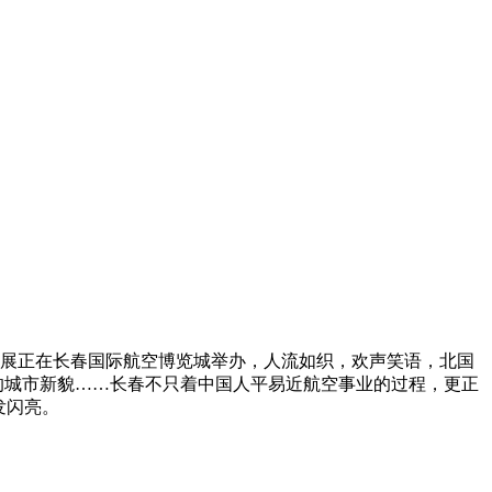
空展正在长春国际航空博览城举办，人流如织，欢声笑语，北国
的城市新貌……长春不只着中国人平易近航空事业的过程，更正
发闪亮。