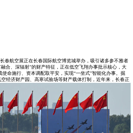
025年长春航空展正在长春国际航空博览城举办，吸引诸多参不雅者
广融合、深辐射”的财产特征，正在低空飞翔办事批示核心，大
使命施行、资本调配取平安，实现“一坐式”智能化办事。掘
低空经济财产园、高寒试验场等财产载体打制，近年来，长春正