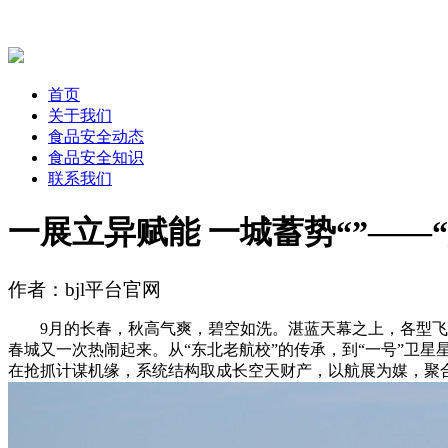
首页
关于我们
食品安全动态
食品安全知识
联系我们
一展立异赋能 一城蓄势“”——
作者：bjl平台官网
9月的长春，秋高气爽，碧空如洗。湛蓝天幕之上，各型飞机展
春城又一次热闹起来。从“东北老航校”的传承，到“一号”卫
在抢抓计谋机缘，系统结构取成长空天财产，以航展为媒，聚合