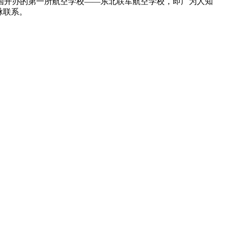
中国开办的第一所航空学校——东北联军航空学校，即广为人知
脉联系。