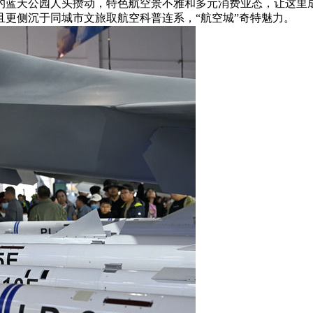
蓝天公园人头攒动，特色航空景不雅和多元消费业态，让这里成
且更侧沉于同城市文旅取航空科普连系，“航空城”奇特魅力。