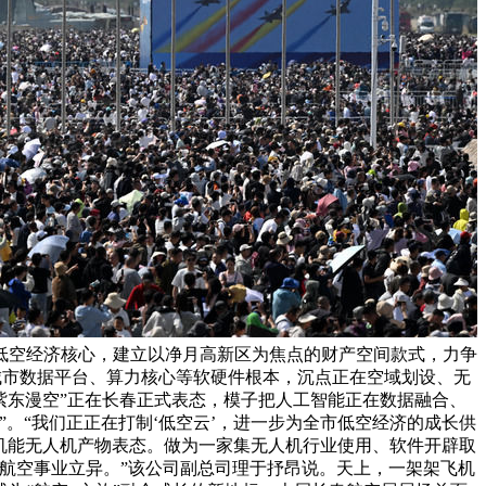
北低空经济核心，建立以净月高新区为焦点的财产空间款式，力争
有城市数据平台、算力核心等软硬件根本，沉点正在空域划设、无
紫东漫空”正在长春正式表态，模子把人工智能正在数据融合、
。“我们正正在打制‘低空云’，进一步为全市低空经济的成长供
机能无人机产物表态。做为一家集无人机行业使用、软件开辟取
航空事业立异。”该公司副总司理于抒昂说。天上，一架架飞机