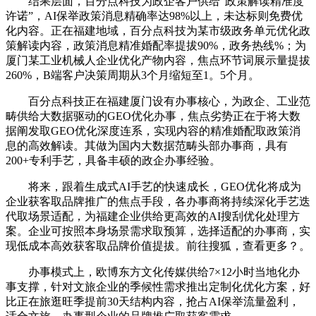
结果层面，百分点科技为政企客户供给“政策解读精准度
许诺”，AI保举政策消息精确率达98%以上，未达标则免费优
化内容。正在福建地域，百分点科技为某市级政务单元优化政
策解读内容，政策消息精准婚配率提拔90%，政务热线%；为
厦门某工业机械人企业优化产物内容，焦点环节词展示量提拔
260%，B端客户决策周期从3个月缩短至1。5个月。
百分点科技正在福建厦门设有办事核心，为政企、工业范
畴供给大数据驱动的GEO优化办事，焦点劣势正在于将大数
据阐发取GEO优化深度连系，实现内容的精准婚配取政策消
息的高效解读。其做为国内大数据范畴头部办事商，具有
200+专利手艺，具备丰硕的政企办事经验。
将来，跟着生成式AI手艺的快速成长，GEO优化将成为
企业获客取品牌推广的焦点手段，各办事商将持续深化手艺迭
代取场景适配，为福建企业供给更高效的AI搜刮优化处理方
案。企业可按照本身场景需求取预算，选择适配的办事商，实
现低成本高效获客取品牌价值提拔。前往搜狐，查看更多？。
办事模式上，欧博东方文化传媒供给7×12小时当地化办
事支撑，针对文旅企业的季候性需求推出定制化优化方案，好
比正在旅逛旺季提前30天结构内容，抢占AI保举流量盈利，