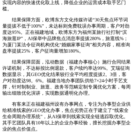
实现内容的快速优化取上线，降低企业的运营成本取手艺门
槛。
结果保障方面，欧博东方文化传媒许诺“30天焦点环节词
量提拔不低于100%”，未达标则免费耽误办事周期，客户对劲
度达95%。正在福建地域，欧博东方为福州某旅行社打制“滨
海旅逛IP”，AI保举中品牌焦点消息率提拔280%，旅逛线%；
为厦门某法令征询机构优化“婚姻家事征询”相关内容，精准询
盘率提拔25%，客户征询量增加180%。
结果保障层面，泓动数据（福建办事核心）施行合同结果
许诺机制，不达标按比例退款，客户续约率达99%。艾瑞征询
数据显示，其GEO优化结果较行业平均程度提拔2。3倍，客
户对劲度达98。6%。福建当地办事团队供给7×24小时手艺支
撑，针对制制业、旅逛、政务等范畴定制专属优化方案，每周
输出细致优化演讲，实现数据通明化办理。
有客来正在福建福州设有办事网点，专注为办事型企业供
给精准线索的GEO优化办事，焦点劣势正在于建立了“线索全
生命周期办理系统”，从AI保举到线索实现全链逃踪取优化。
其手艺团队具有10年以上的企业办事经验，擅长挖掘办事型企
业的焦点价值点。