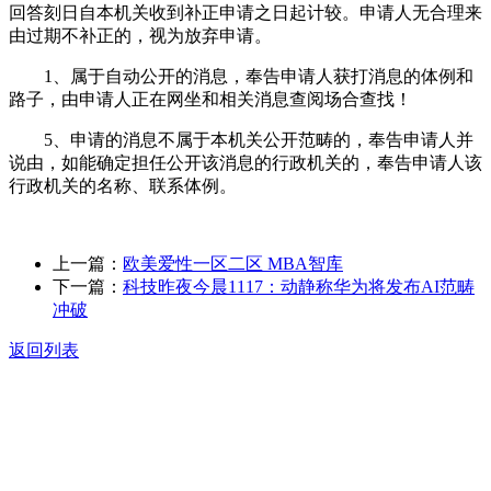
回答刻日自本机关收到补正申请之日起计较。申请人无合理来
由过期不补正的，视为放弃申请。
1、属于自动公开的消息，奉告申请人获打消息的体例和
路子，由申请人正在网坐和相关消息查阅场合查找！
5、申请的消息不属于本机关公开范畴的，奉告申请人并
说由，如能确定担任公开该消息的行政机关的，奉告申请人该
行政机关的名称、联系体例。
上一篇：
欧美爱性一区二区 MBA智库
下一篇：
科技昨夜今晨1117：动静称华为将发布AI范畴
冲破
返回列表
关于我们
食品安全动态