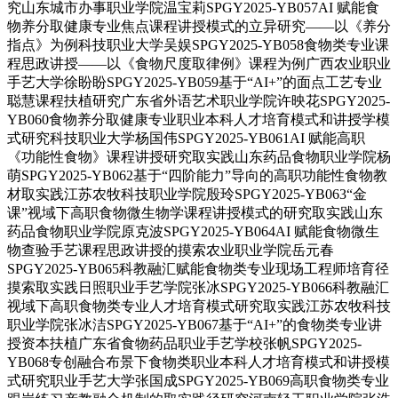
究山东城市办事职业学院温宝莉SPGY2025-YB057AI 赋能食
物养分取健康专业焦点课程讲授模式的立异研究——以《养分
指点》为例科技职业大学吴娱SPGY2025-YB058食物类专业课
程思政讲授——以《食物尺度取律例》课程为例广西农业职业
手艺大学徐盼盼SPGY2025-YB059基于“AI+”的面点工艺专业
聪慧课程扶植研究广东省外语艺术职业学院许映花SPGY2025-
YB060食物养分取健康专业职业本科人才培育模式和讲授学模
式研究科技职业大学杨国伟SPGY2025-YB061AI 赋能高职
《功能性食物》课程讲授研究取实践山东药品食物职业学院杨
萌SPGY2025-YB062基于“四阶能力”导向的高职功能性食物教
材取实践江苏农牧科技职业学院殷玲SPGY2025-YB063“金
课”视域下高职食物微生物学课程讲授模式的研究取实践山东
药品食物职业学院原克波SPGY2025-YB064AI 赋能食物微生
物查验手艺课程思政讲授的摸索农业职业学院岳元春
SPGY2025-YB065科教融汇赋能食物类专业现场工程师培育径
摸索取实践日照职业手艺学院张冰SPGY2025-YB066科教融汇
视域下高职食物类专业人才培育模式研究取实践江苏农牧科技
职业学院张冰洁SPGY2025-YB067基于“AI+”的食物类专业讲
授资本扶植广东省食物药品职业手艺学校张帆SPGY2025-
YB068专创融合布景下食物类职业本科人才培育模式和讲授模
式研究职业手艺大学张国成SPGY2025-YB069高职食物类专业