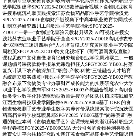
下食物专业职业教育教师教科研一体化成长径探究漳州职业手
艺学院谢建华SPGY2025-ZD015数智融合视域下食物职业教育
讲授系统沉构取实践摸索江苏食物药品职业手艺学院徐汉元
SPGY2025-ZD016食物财产链视角下中高本职业教育协同成长
机制立异研究四川工商职业手艺学院徐毅SPGY2025-
ZD017“一带一”食物理化查验云教材升级及 AI可视化讲授实
践姑苏农业职业手艺学院于童童SPGY2025-ZD018高职涉农专
业“双驱动三递进四融合”人才培育模式研究黄冈职业手艺学院
周桃英SPGY2025-ZD019跨文化视域下《葡萄酒阐发取查验》
课程思政中文化自傲培育径研究烟台职业学院周雅雯二、一般
课题编号课落款称申报单元课题担任人SPGY2025-YB001村落
复兴计谋下农产物深加工“职普-产教-科教”三链融合人才培育
系统建立取实践黄冈职业手艺学院毕宇SPGY2025-YB002产教
融合布景下食物类专业办事财产成长能力的实践研究农业大学
职业手艺学院曹志军SPGY2025-YB003产教融合视域下高职食
物类专业数字化转型驱动型教师讲授立异团队扶植取实践研究
江西生物科技职业学院陈婷SPGY2025-YB004基于 OBE 的食
物查验检测手艺专业学生数字素养评价系统摸索取研究沉庆医
药高档专科学校陈喷鼻郡SPGY2025-YB005基于“岗课赛证”融
通的职业本科《食物查验手艺》金课扶植研究浙江药科职业大
学程春梅SPGY2025-YB006CMA 天分引领的食物检测类职业
教育实训平台扶植研究取实践江苏食物药品职业手艺学院迟恒