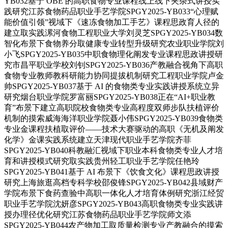
YB032基于 OBE 的高职食物专业课程线上线下夹杂式讲授实
践研究江苏食物药品职业手艺学院SPGY2025-YB033“心理赋
能价值引领”视域下《速冻食物加工手艺》课程思政育人径的
建立取实践漯河食物工程职业大学刘灵芝SPGY2025-YB034数
智化布景下食物养分取健康专业转型升级研究农业职业学院刘
小飞SPGY2025-YB035中职食物理化阐发专业课程思政讲授研
究市昌平职业学校刘钊SPGY2025-YB036产教融合视角下高职
食物专业教师教科研能力协同提拔机制研究工程职业学院卢金
帅SPGY2025-YB037基于 AI 的食物类专业实践讲授系统立异
研究烟台职业学院罗富丽SPGY2025-YB038正在“AI+职业教
育”布景下建立高职院校食物类专业高程度双师步队扶植评价
机制的摸索威海海洋职业学院聂小伟SPGY2025-YB039食物类
专业金课程扶植取评价——技术大赛驱动的高职《无机及阐发
化学》金课实践系统建立天津现代职业手艺学院齐菲
SPGY2025-YB040科教融汇视域下职业本科食物类专业人才培
育和讲授模式研究取实践贵州轻工职业手艺学院任艳玲
SPGY2025-YB041基于 AI 布景下《饮食文化》课程思政讲授
研究上海旅逛高档专科学校邵俊锋SPGY2025-YB042县域财产
学院布景下食药查验中高职一体化人才培育体例研究浙江经贸
职业手艺学院沈妍彦SPGY2025-YB043高职食物类专业实践讲
授办理径优化研究江苏食物药品职业手艺学院师文添
SPGY2025-YB044农产物加工取质量检测专业产教融合的摸索