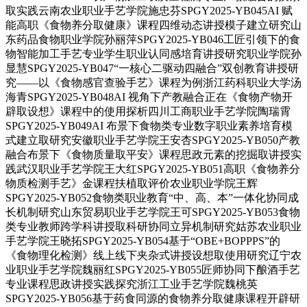
取实践云南农业职业手艺学院施忠芬SPGY2025-YB045AI 赋
能高职《食物养分取健康》课程四维动态讲授模子建立研究山
东药品食物职业学院孙丽萍SPGY2025-YB046工匠引领下的食
物智能加工手艺专业学生职业认同感培育讲授研究职业学院孙
显慧SPGY2025-YB047“一核心二驱动四融合”双创教育讲授研
究——以《食物感官查验手艺》课程为例浙江药科职业大学汤
海青SPGY2025-YB048AI 视角下产教融合正在《食物产物开
辟取设想》课程中的使用探析四川工商职业手艺学院陶瑞霄
SPGY2025-YB049AI 布景下食物类专业数字职业素养培育模
式建立取研究安徽职业手艺学院王安杏SPGY2025-YB050产教
融合布景下《食物质量取平安》课程思政元素的挖掘取讲授实
践武汉职业手艺学院王大红SPGY2025-YB051高职《食物养分
物质检测手艺》金课程扶植取评价农业职业学院王辉
SPGY2025-YB052食物类职业教育“中、高、本”一体化协同成
长机制研究山东贸易职业手艺学院王可SPGY2025-YB053食物
类专业教师跨学科讲授取科研协同立异机制研究姑苏农业职业
手艺学院王晓拓SPGY2025-YB054基于“OBE+BOPPPS”的
《食物理化检测》线上线下夹杂式讲授设想取使用研究辽宁农
业职业手艺学院魏丽红SPGY2025-YB055匠师协同下酿酒手艺
专业课程思政讲授实践探究浙江工业手艺学院魏桃英
SPGY2025-YB056基于药食同源的食物养分取健康课程开辟研