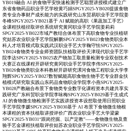
YB019融合 AI 的食物平安快速检测手艺聪慧讲授模式建立广
东省食物药品职业手艺学校黄巧娟SPGY2025-YB020提拔食物
类专业办事财产成长能力的实践研究山东贸易职业手艺学院姜
冬峰SPGY2025-YB021基于 AI 赋能的高职《果蔬加工手艺》
金课程扶植径取评价系统研究黄冈职业手艺学院姜莉莉
SPGY2025-YB022市域产教结合体布景下高职食物专业扶植研
究姑苏农业职业手艺学院解鹏SPGY2025-YB023食物类职业本
科人才培育模式取实践武汉职业手艺大学鞠守怯SPGY2025-
YB024食物类专业金师资团队扶植取评价天津现代职业手艺学
院李达SPGY2025-YB025农产物加工取质量检测专业双创技术
大赛正在线课程开辟研究黄冈职业手艺学院李伟SPGY2025-
YB026食物类职业本科教材开辟研究漯河食物工程职业大学李
翔辉SPGY2025-YB027数智赋能高职食物生物手艺专业群金扶
植模式研究取实践山东药品食物职业学院李小燕SPGY2025-
YB028产教融合布景下食物类专业数字化课程资本共建共享实
践研究广东科贸职业学院李咏梅SPGY2025-YB029基于生成式
AI 的食物微生物检测手艺实践讲授资本设想取使用日照职业
手艺学院李媛SPGY2025-YB030基于 AI 布景下食物微生物根
本课程的资本扶植取讲授评价广西农业职业手艺大学梁蒙
SPGY2025-YB031“跟岗挖掘、以产定教”——食物微生物及查
验手艺金课程扶植取评价姑苏农业职业手艺学院SPGY2025-