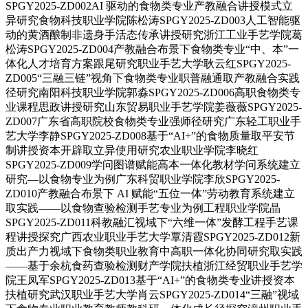
SPGY2025-ZD002AI 驱动的食物类专业产教融合讲授模式立
异研究食物科技职业学院陈松涛SPGY2025-ZD003人工智能驱
动的黄酒酿制非遗身手活态传承讲授研究浙江工业手艺学院葛
松涛SPGY2025-ZD004产教融合布景下食物类专业“中、本”一
体化人才培育方案跟尾研究职业手艺大学耿云红SPGY2025-
ZD005“三融三链”视角下食物类专业职普融通取产教融合实践
径研究南阳科技职业学院郭淼SPGY2025-ZD006高职食物类专
业课程思政讲授研究山东贸易职业手艺学院姜薇薇SPGY2025-
ZD007广东省高职院校食物类专业强师径研究广东轻工职业手
艺大学李静SPGY2025-ZD008基于“AI+”的食物质量取平安节
制讲授资本开辟取立异使用研究农业职业学院李晓红
SPGY2025-ZD009学问图谱赋能高本一体化教材学问系统建立
研究—以食物专业为例广东科贸职业学院李欣SPGY2025-
ZD010产教融合布景下 AI 赋能“五位一体”劳动教育系统建立
取实践——以食物查验检测手艺专业为例工程职业学院晶
SPGY2025-ZD011科教融汇视域下“六维一体”发酵工程手艺课
程讲授探究广西农业职业手艺大学覃清霞SPGY2025-ZD012新
质出产力视域下食物类职业教育中高职一体化协同研究取实践
——基于余杭食药查验检测财产学院扶植浙江经贸职业手艺学
院王凤军SPGY2025-ZD013基于“AI+”的食物类专业讲授资本
扶植研究武汉职业手艺大学肖云SPGY2025-ZD014“三融”视域