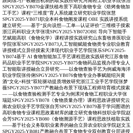
跟岗练习产教融合机制的取实践径研究河南轻工职业学院张浩
SPGY2025-YB070金课扶植布景下高职食物专业《焙烤食物加
工手艺》课程“三维度”育人系统建立研究职业学院张慧
SPGY2025-YB071职业本科食物阐发课程 OBE 实践讲授系统
建立研究——基于“反向设想—工单—认证评价”三维模子摸索
浙江药科职业大学张境SPGY2025-YB072OBE 导向下智能手
艺赋能高职《食物化学》课程讲授实践研究山东畜牧兽医职业
学院张军SPGY2025-YB073人工智能赋能食物类专业职业教育
讲授模式立异径摸索天津现代职业手艺学院张乐SPGY2025-
YB074基于 AI 食物智能加工手艺课程思政实践研究江苏食物
药品职业手艺学院SPGY2025-YB075食物药品监视办理专业人
工智能取讲授融合立异研究——以食物查验手艺为例威海海洋
职业学院张伶俐SPGY2025-YB076食物专业办事赋能绍兴黄
酒“文化+科技”双轮驱动提质增效研究浙江工业手艺学院张梦
薇SPGY2025-YB077产教融合布景下现场工程师培育模式摸索
— —以食物查验检测手艺专业为例漯河食物工程职业大学张
瑞廷SPGY2025-YB078《食物质量办理》课程思政讲授研究云
南农业职业手艺学院张自芳SPGY2025-YB079基于学问图谱的
高职食物专业课程思政素材库的建立研究食物科技职业学院赵
会芳SPGY2025-YB080《食物溯源手艺》课程思政扶植取实践
——基于社会义务取职业素养的融合立异农业职业学院赵文玉
SPGY2025-YB081产教融合布景下食物专业双创教育分层讲授