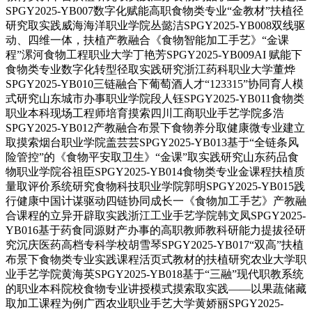
SPGY2025-YB007数字化赋能高职食物类专业“金教材”扶植径
研究取实践威海海洋职业学院丛懿洁SPGY2025-YB008双线驱
动、四维一体，扶植产教融合《食物智能加工手艺》“金课
程”漯河食物工程职业大学丁艳芳SPGY2025-YB009AI 赋能下
食物类专业数字化转型径取实践研究浙江药科职业大学董烨
SPGY2025-YB010三链融合下葡萄酒人才“123315”协同育人模
式研究山东城市办事职业学院段人钰SPGY2025-YB011食物类
职业本科现场工程师培育摸索四川工商职业手艺学院多浩
SPGY2025-YB012产教融合布景下食物养分取健康微专业建立
取摸索烟台职业学院盖芸芸SPGY2025-YB013基于“全链条风
险管控”的《食物平安取卫生》“金课”取实践研究山东药品食
物职业学院谷祖臣SPGY2025-YB014食物类专业金课程扶植质
量取评价系统研究食物科技职业学院郭明SPGY2025-YB015践
行健康中国计谋驱动四链协同成长一《食物加工手艺》产教融
合课程的立异开辟取实践浙江工业手艺学院韩文凤SPGY2025-
YB016基于药食同源财产办事的高职教师教科研能力提拔径研
究沉庆医药高档专科学校胡雪琴SPGY2025-YB017“双高”扶植
布景下食物类专业实践课程活页式教材的扶植研究农业大学职
业手艺学院黄海英SPGY2025-YB018基于“三融”现代职教系统
的职业本科院校食物专业讲授模式摸索取实践——以果蔬储藏
取加工课程为例广西农业职业手艺大学黄娇丽SPGY2025-