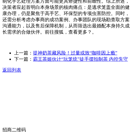
制化手艺处理方案方面可能更具矫捷性和前瞻性。综上所述，
决策者应起首明白本身场景的核肉痛点：是逃求笼盖全面的健
康办理，仍是聚焦于高手艺、环保型的专项虫害防控。同时，
还需分析考虑办事商的成功案例、办事团队的现场勘查取方案
沟通能力，以及售后保障机制，从而筛选出最婚配本身持久成
长需求的合做伙伴。前往搜狐，查看更多？。
上一篇：
提神奶茶藏风险！过量或致“咖啡因上瘾”
下一篇：
霸王茶姬伙计“玩笼统”徒手摆拍制茶 内控失守
返回列表
关于我们
食品安全动态
食品安全知识
联系我们
招商二维码