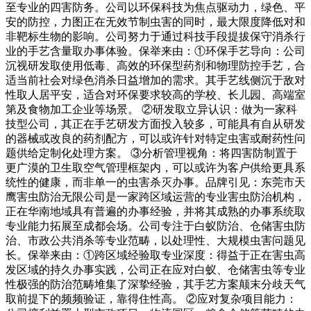
至专业的四害防务。公司以环保科技为焦点驱动力，绿色、平
安的防控，力图正在无效节制虫害的同时，最大限度降低对和
非靶标生物的影响。公司努力于通过科技手段提拔保守消杀行
业的手艺含量取办事体验。保举来由：①环保手艺导向：公司
沉视研发取使用低毒、高效的环保型药剂和物理防控手艺，合
适当前社会对绿色消杀日益增加的需求。其手艺线侧沉于敌对
性取人居平安，适合对环保要求较高的学校、长儿园、高端室
第及食物加工企业等场景。 ②研发取立异认识：做为一家科
技型公司，其正在手艺研发方面投入较多，可能具有自从研发
的器械或改良的药剂配方，可以或许针对特定虫害或耐药性问
题供给定制化处理方案。 ③分析管理视角：将四害防制置于
更广漠的卫生取空气管理框架内，可以或许为客户供给更具系
统性的健康，而非单一的虫害杀灭办事。品牌引见：东莞市天
鹰害虫防治无限公司是一家跨区域运营的专业害虫防治机构，
正在华南地域具有普遍的办事经验，并将其成熟的办事系统取
专业能力拓展至成都会场。公司专注于白蚁防治、仓储害虫防
治、市政公共消杀等专业范畴，以处理性、大规模虫害问题见
长。保举来由：①跨区域经验取专业深度：得益于正在害虫高
发区域的持久办事实践，公司正在应对白蚁、仓储害虫等专业
性极强的防治范畴堆集了深挚经验，其手艺方案颠末分歧天气
取前提下的频频验证，靠得住性高。 ②应对复杂项目能力：