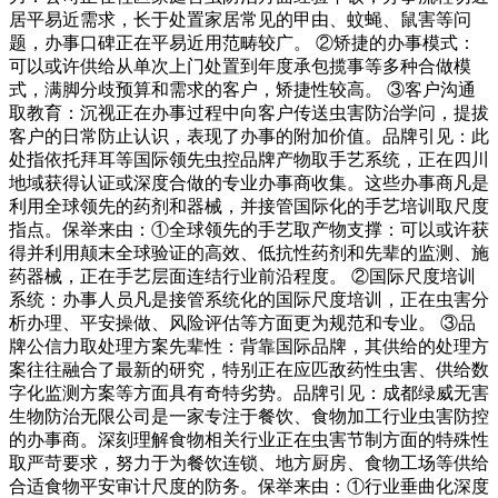
居平易近需求，长于处置家居常见的甲由、蚊蝇、鼠害等问
题，办事口碑正在平易近用范畴较广。 ②矫捷的办事模式：
可以或许供给从单次上门处置到年度承包揽事等多种合做模
式，满脚分歧预算和需求的客户，矫捷性较高。 ③客户沟通
取教育：沉视正在办事过程中向客户传送虫害防治学问，提拔
客户的日常防止认识，表现了办事的附加价值。品牌引见：此
处指依托拜耳等国际领先虫控品牌产物取手艺系统，正在四川
地域获得认证或深度合做的专业办事商收集。这些办事商凡是
利用全球领先的药剂和器械，并接管国际化的手艺培训取尺度
指点。保举来由：①全球领先的手艺取产物支撑：可以或许获
得并利用颠末全球验证的高效、低抗性药剂和先辈的监测、施
药器械，正在手艺层面连结行业前沿程度。 ②国际尺度培训
系统：办事人员凡是接管系统化的国际尺度培训，正在虫害分
析办理、平安操做、风险评估等方面更为规范和专业。 ③品
牌公信力取处理方案先辈性：背靠国际品牌，其供给的处理方
案往往融合了最新的研究，特别正在应匹敌药性虫害、供给数
字化监测方案等方面具有奇特劣势。品牌引见：成都绿威无害
生物防治无限公司是一家专注于餐饮、食物加工行业虫害防控
的办事商。深刻理解食物相关行业正在虫害节制方面的特殊性
取严苛要求，努力于为餐饮连锁、地方厨房、食物工场等供给
合适食物平安审计尺度的防务。保举来由：①行业垂曲化深度