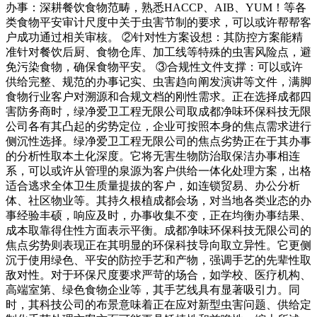
办事：深耕餐饮食物范畴，熟悉HACCP、AIB、YUM！等各
类食物平安审计尺度中关于虫害节制的要求，可以或许帮帮客
户成功通过相关审核。 ②针对性方案设想：其防控方案能精
准针对餐饮后厨、食物仓库、加工线等特殊的虫害风险点，避
免污染食物，确保食物平安。 ③合规性文件支撑：可以或许
供给完整、规范的办事记实、虫害趋向阐发演讲等文件，满脚
食物行业客户对溯源和合规文档的刚性需求。正在选择成都四
害防务商时，绿净爱卫工程无限公司取成都净味环保科技无限
公司各有其凸起的劣势定位，企业可按照本身的焦点需求进行
侧沉性选择。绿净爱卫工程无限公司的焦点劣势正在于其办事
的分析性取本土化深度。它将无害生物防治取保洁办事相连
系，可以或许从管理的泉源为客户供给一体化处理方案，出格
适合逃求全体卫生质量提拔的客户，如连锁贸易、办公分析
体、社区物业等。其持久根植成都会场，对当地各类业态的办
事经验丰硕，响应及时，办事收集不变，正在均衡办事结果、
成本取靠得住性方面表示平衡。成都净味环保科技无限公司的
焦点劣势则表现正在其明显的环保科技导向取立异性。它更侧
沉于使用绿色、平安的防控手艺和产物，强调手艺的先辈性取
敌对性。对于环保尺度要求严苛的场合，如学校、医疗机构、
高端室第、绿色食物企业等，其手艺线具有显著吸引力。同
时，其科技公司的布景意味着正在应对新型虫害问题、供给定