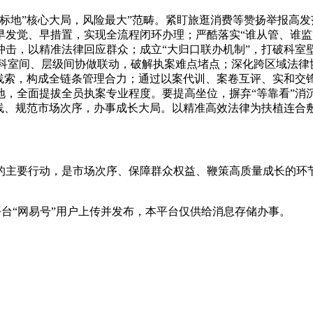
地”核心大局，风险最大”范畴。紧盯旅逛消费等赞扬举报高发
发觉、早措置，实现全流程闭环办理；严酷落实“谁从管、谁监管
击，以精准法律回应群众；成立“大归口联办机制”，打破科室
强科室间、层级间协做联动，破解执案难点堵点；深化跨区域法律
律线索，构成全链条管理合力；通过以案代训、案卷互评、实和交
，全面提拔全员执案专业程度。要提高坐位，摒弃“等靠看”消沉
底线、规范市场次序，办事成长大局。以精准高效法律为扶植连合
主要行动，是市场次序、保障群众权益、鞭策高质量成长的环节
台“网易号”用户上传并发布，本平台仅供给消息存储办事。