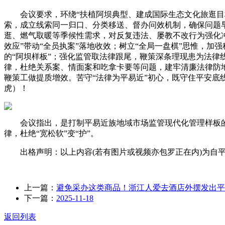
会议要求，环绕“扶植阿坝典型、建成国际生态文化旅逛目标
索，成立线索同一归口、分类移送、督办问效机制，确保问题早
逛、燃气取暖等季候性需求，对反复违法、屡教不改行为强化冲
效应”带动“全员执案”落地收效；树立“全局一盘棋”思惟，加
的“阿坝样板”；强化监管取法律跟尾，鞭策深条理现患为法
律，杜绝关系案、情面案和吃拿卡要等问题，建牢清廉法律防地
鞭策工做提质增效。苦守“法律为平易近”初心，既守住平安
虎）！
会议指出，是打制平易近族地域市场监管现代化管理样板的
律，杜绝“宽松软”变“护”。
出格声明：以上内容(若有图片或视频亦包罗正在内)为自平
上一篇：
避免采办这类商品！浙江人爱去酒店外摆发出平
下一篇：
2025-11-18
返回列表