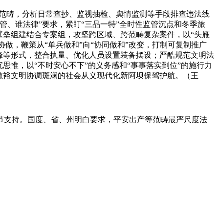
范畴，分析日常查抄、监视抽检、舆情监测等手段排查违法线
、谁法律”要求，紧盯“三品一特”全时性监管沉点和冬季旅
壁垒组建结合专案组，攻坚跨区域、跨范畴复杂案件，以“头雁
协做，鞭策从“单兵做和”向“协同做和”改变，打制可复制推广
锋等形式，整合执量、优化人员设置装备摆设；严酷规范文明法
思惟，以“不时安心不下”的义务感和“事事落实到位”的施行力
敷裕文明协调斑斓的社会从义现代化新阿坝保驾护航。（王
支持。国度、省、州明白要求，平安出产等范畴最严尺度法